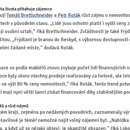
ita života přitahuje zájemce
zují
Tomáš Brettschneider
a
Petr Roták
růst zájmu o nemovitos
ech v původním stavu. „Lidé jsou ochotni platit i vyšší ceny 
jí osobní vztah,“ říká Brettschneider. Zvláštností je také Frýd
litou. „Frýdlant je branou do Beskyd, s výbornou dostupností
 velmi žádané místo,“ dodává Roták.
nace se podle makléřů znovu zvyšuje počet lidí financujících 
ce byly skoro všechny prodeje realizovány za hotové, ale leto
 ve výši 80 % ceny nemovitosti,“ říká Roták. Tento trend potv
í mají nyní větší šanci získat financování díky stabilnějším p
tů a růst nájmů
ém kraji, zejména po nedávných povodních, zaznamenaly výr
Havířově je téměř nemožné najít volný nájemní byt. „Nabídka 
, a když už se nějaký objeví, je okamžitě obsazen,“ říká Lok