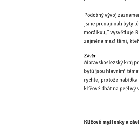
Podobný vývoj zaznamena
jsme pronajímali byty l
morálkou,“ vysvětluje R
zejména mezi těmi, kteří
Závěr
Moravskoslezský kraj pr
bytů jsou hlavními tématy
rychle, protože nabídka
klíčové dbát na pečlivý 
Klíčové myšlenky a závě