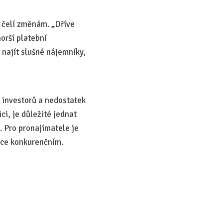
 čelí změnám. „Dříve
orší platební
 najít slušné nájemníky,
 investorů a nedostatek
ci, je důležité jednat
. Pro pronajímatele je
více konkurenčním.