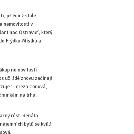
ti, přičemž stále
za nemovitosti v
lant nad Ostravicí, který
 do Frýdku-Místku a
nákup nemovitostí
s už lidé znovu začínají
rzuje i Tereza Cónová,
odmínkám na trhu.
azný růst. Renáta
nájemních bytů se kvůli
osová.