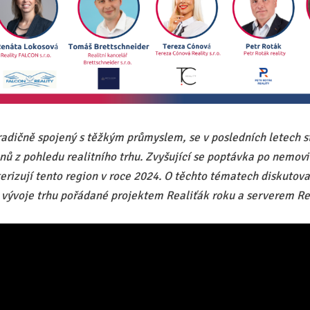
radičně spojený s těžkým průmyslem, se v posledních letech s
ů z pohledu realitního trhu. Zvyšující se poptávka po nemovit
rizují tento region v roce 2024. O těchto tématech diskutoval
 vývoje trhu pořádané projektem Realiťák roku a serverem Re