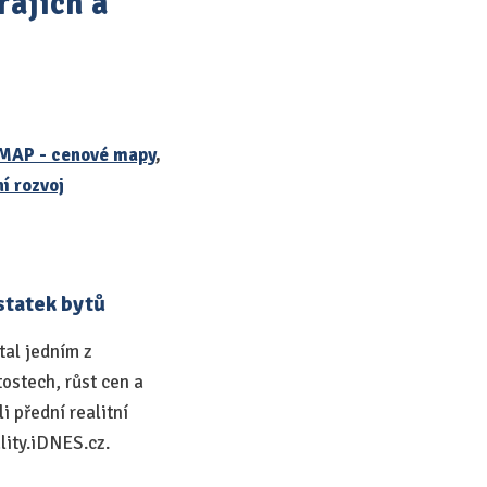
rajích a
MAP - cenové mapy
,
í rozvoj
statek bytů
tal jedním z
ostech, růst cen a
i přední realitní
lity.iDNES.cz.