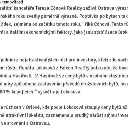
o nemovitosti
ealitní kanceláře Tereza Cónová Reality zažívá Ostrava výrazn
oňského roku zvedly poměrně výrazně. Poptávka po bytech tak
hlídek, zejména od začátku tohoto roku,“ říká Cónová. Tento r
ii a dalšími ekonomickými faktory, jako jsou stabilizace úrok
jedním z nejatraktivnějších míst pro investory, kteří zde nac
em růstu.
Renáta Lokosová
z Falcon Reality potvrzuje, že inves
viné a Havířově. „V Havířově se ceny bytů v osobním vlastnict
né míry způsobeno zastavením převodů družstevních bytů. Inve
 80 % kupujících,“ vysvětluje Lokosová.
růst cen v Orlové, kde podle Lokosové stouply ceny bytů až
ě atraktivní lokalitu, zaznamenala prudký nárůst zájmu inve
ve srovnání s Ostravou.