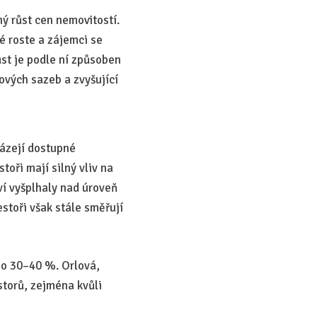
ý růst cen nemovitostí.
é roste a zájemci se
ůst je podle ní způsoben
ových sazeb a zvyšující
házejí dostupné
toři mají silný vliv na
ví vyšplhaly nad úroveň
stoři však stále směřují
 o 30–40 %. Orlová,
storů, zejména kvůli