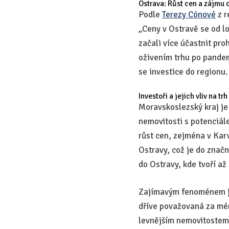
Ostrava: Růst cen a zájmu 
Podle
Terezy Cónové
z r
„Ceny v Ostravě se od l
začali více účastnit pro
oživením trhu po pandem
se investice do regionu.
Investoři a jejich vliv na trh
Moravskoslezský kraj je 
nemovitosti s potenciál
růst cen, zejména v Kar
Ostravy, což je do znač
do Ostravy, kde tvoří až
Zajímavým fenoménem je 
dříve považovaná za mén
levnějším nemovitostem 