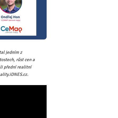
tal jedním z
ostech, růst cen a
i přední realitní
ality.iDNES.cz.