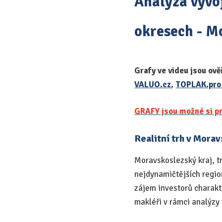
Analýza vývoj
okresech - Mo
Grafy ve videu jsou ově
VALUO.cz
,
TOPLAK.pr
GRAFY jsou možné si pr
Realitní trh v Mora
Moravskoslezský kraj, t
nejdynamičtějších region
zájem investorů charakte
makléři v rámci analýzy