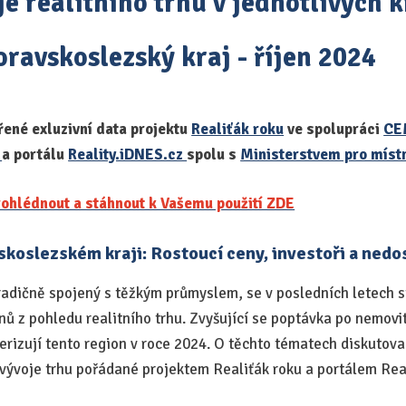
e realitního trhu v jednotlivých k
ravskoslezský kraj - říjen 2024
řené exluzivní data projektu
Realiťák roku
ve spolupráci
CE
o
a portálu
Reality.iDNES.cz
spolu s
Ministerstvem pro místn
ohlédnout a stáhnout k Vašemu použití ZDE
vskoslezském kraji: Rostoucí ceny, investoři a nedo
radičně spojený s těžkým průmyslem, se v posledních letech s
ů z pohledu realitního trhu. Zvyšující se poptávka po nemovit
rizují tento region v roce 2024. O těchto tématech diskutoval
 vývoje trhu pořádané projektem Realiťák roku a portálem Rea