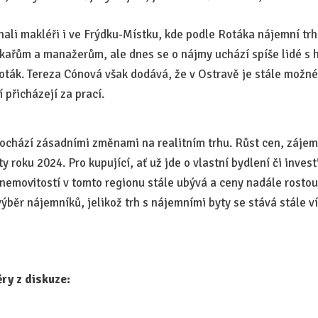
li makléři i ve Frýdku-Místku, kde podle Rotáka nájemní trh
ékařům a manažerům, ale dnes se o nájmy uchází spíše lidé s h
oták. Tereza Cónová však dodává, že v Ostravě je stále možné
 přicházejí za prací.
ochází zásadními změnami na realitním trhu. Růst cen, zájem
 roku 2024. Pro kupující, ať už jde o vlastní bydlení či investi
 nemovitostí v tomto regionu stále ubývá a ceny nadále rostou
výběr nájemníků, jelikož trh s nájemními byty se stává stále 
ry z diskuze: