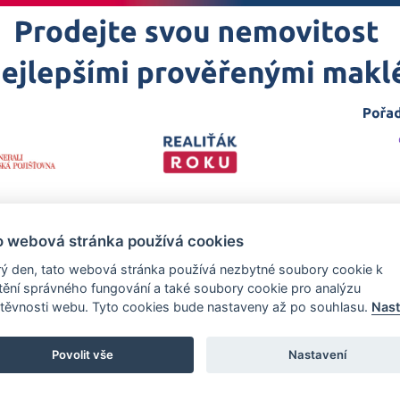
o webová stránka používá cookies
ý den, tato webová stránka používá nezbytné soubory cookie k
štění správného fungování a také soubory cookie pro analýzu
těvnosti webu. Tyto cookies bude nastaveny až po souhlasu.
Nast
 projekt
realitakroku.cz
—
Stránky vytvořeny v iD-SIGN
Povolit vše
Nastavení
zech Promotion, s.r.o., se sídlem Na Folimance 2155/15, 120 00, Praha 2 –
rejstříku vedeném Městským soudem v Praze, oddíl C, vložka 314803.