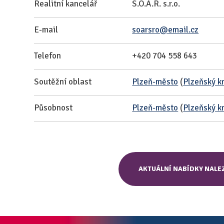
Realitní kancelář
S.O.A.R. s.r.o.
E-mail
soarsro@email.cz
Telefon
+420 704 558 643
Soutěžní oblast
Plzeň-město
(
Plzeňský k
Působnost
Plzeň-město
(
Plzeňský k
AKTUÁLNÍ NABÍDKY NALE