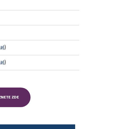
raj
)
raj
)
ZNETE ZDE