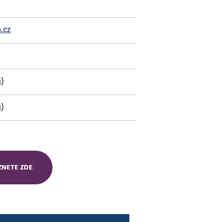
.cz
j
)
j
)
ZNETE ZDE