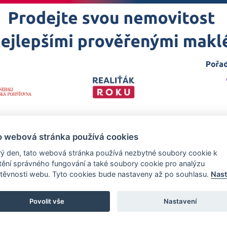
o webová stránka používá cookies
ý den, tato webová stránka používá nezbytné soubory cookie k
štění správného fungování a také soubory cookie pro analýzu
těvnosti webu. Tyto cookies bude nastaveny až po souhlasu.
Nast
 projekt
realitakroku.cz
—
Stránky vytvořeny v iD-SIGN
Povolit vše
Nastavení
zech Promotion, s.r.o., se sídlem Na Folimance 2155/15, 120 00, Praha 2 –
rejstříku vedeném Městským soudem v Praze, oddíl C, vložka 314803.