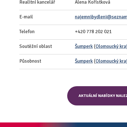
Realitní kancelář
Alena Kořístková
E-mail
najemnibydleni@seznam
Telefon
+420 778 202 021
Soutěžní oblast
Šumperk
(
Olomoucký kra
Působnost
Šumperk
(
Olomoucký kra
AKTUÁLNÍ NABÍDKY NALE