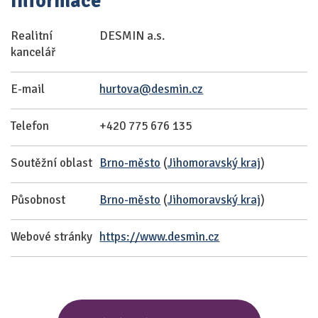
Informace
Realitní
DESMIN a.s.
kancelář
E-mail
hurtova@desmin.cz
Telefon
+420 775 676 135
Soutěžní oblast
Brno-město
(
Jihomoravský kraj
)
Působnost
Brno-město
(
Jihomoravský kraj
)
Webové stránky
https://www.desmin.cz