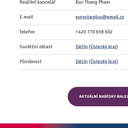
Realitní kancelář
Đuc Thang Pham
E-mail
eurostarplus@email.cz
Telefon
+420 770 638 602
Soutěžní oblast
Děčín
(
Ústecký kraj
)
Působnost
Děčín
(
Ústecký kraj
)
AKTUÁLNÍ NABÍDKY NALE