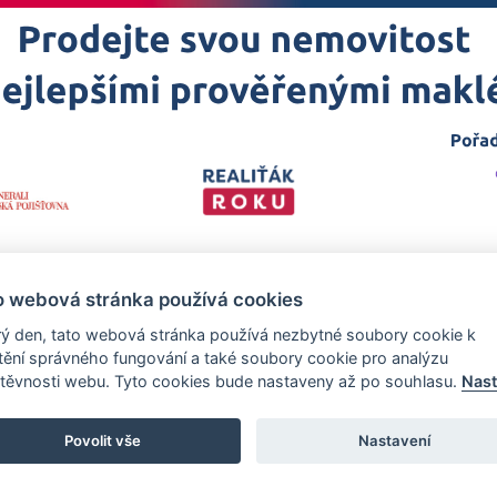
o webová stránka používá cookies
ý den, tato webová stránka používá nezbytné soubory cookie k
štění správného fungování a také soubory cookie pro analýzu
těvnosti webu. Tyto cookies bude nastaveny až po souhlasu.
Nast
 projekt
realitakroku.cz
—
Stránky vytvořeny v iD-SIGN
Povolit vše
Nastavení
zech Promotion, s.r.o., se sídlem Na Folimance 2155/15, 120 00, Praha 2 –
rejstříku vedeném Městským soudem v Praze, oddíl C, vložka 314803.