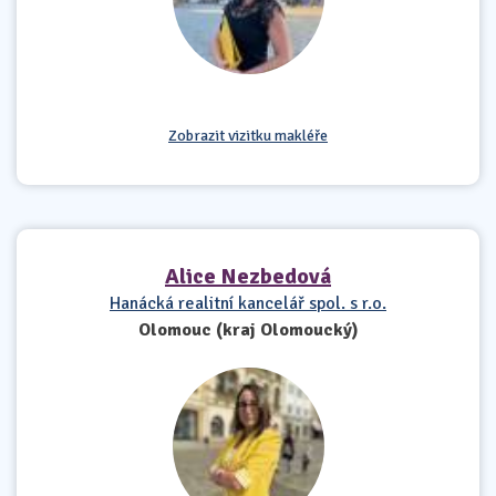
Zobrazit vizitku makléře
Alice Nezbedová
Hanácká realitní kancelář spol. s r.o.
Olomouc (kraj Olomoucký)