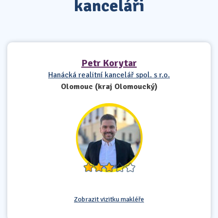
kanceláři
Petr Korytar
Hanácká realitní kancelář spol. s r.o.
Olomouc (kraj Olomoucký)
Zobrazit vizitku makléře