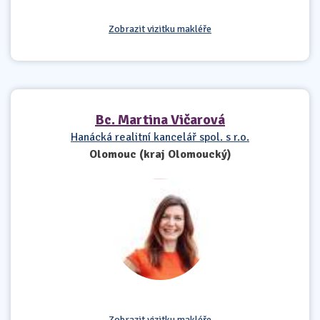
Zobrazit vizitku makléře
Bc. Martina Vičarová
Hanácká realitní kancelář spol. s r.o.
Olomouc (kraj Olomoucký)
Zobrazit vizitku makléře