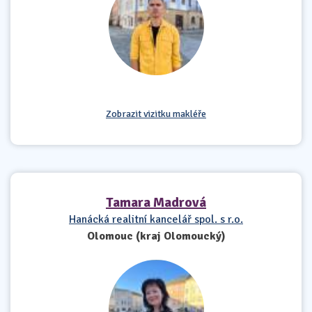
Zobrazit vizitku makléře
Tamara Madrová
Hanácká realitní kancelář spol. s r.o.
Olomouc (kraj Olomoucký)