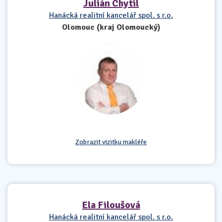
Julián Chytil
Hanácká realitní kancelář spol. s r.o.
Olomouc (kraj Olomoucký)
Zobrazit vizitku makléře
Ela Filoušová
Hanácká realitní kancelář spol. s r.o.