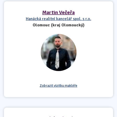
Martin Večeřa
Hanácká realitní kancelář spol. s r.o.
Olomouc (kraj Olomoucký)
Zobrazit vizitku makléře