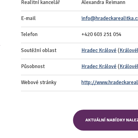
Realitní kancelář
Alexandra Reimann
E-mail
info@hradeckarealitka.c
Telefon
+420 603 251 054
n
Soutěžní oblast
Hradec Králové
(
Králové
Působnost
Hradec Králové
(
Králové
Webové stránky
http://www.hradeckareal
AKTUÁLNÍ NABÍDKY NALE