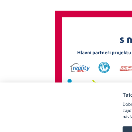
Tat
Dobr
zaji
návš
AllCzech Promotion & Realiťák roku — Partnerský