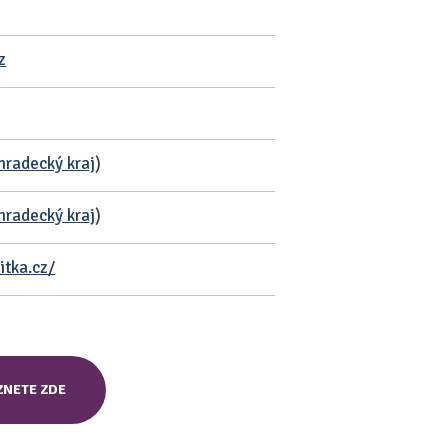
z
hradecký kraj
)
hradecký kraj
)
itka.cz/
ZNETE ZDE