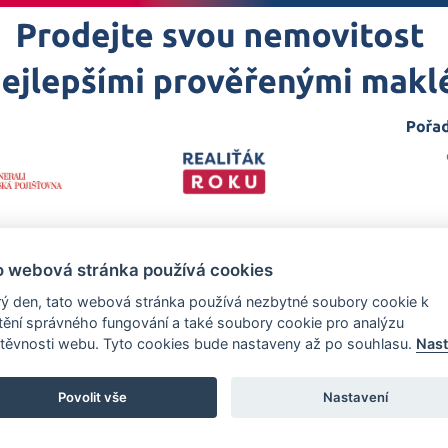
o webová stránka používá cookies
ý den, tato webová stránka používá nezbytné soubory cookie k
štění správného fungování a také soubory cookie pro analýzu
těvnosti webu. Tyto cookies bude nastaveny až po souhlasu.
Nast
 projekt
realitakroku.cz
—
Stránky vytvořeny v iD-SIGN
Povolit vše
Nastavení
zech Promotion, s.r.o., se sídlem Na Folimance 2155/15, 120 00, Praha 2 –
rejstříku vedeném Městským soudem v Praze, oddíl C, vložka 314803.