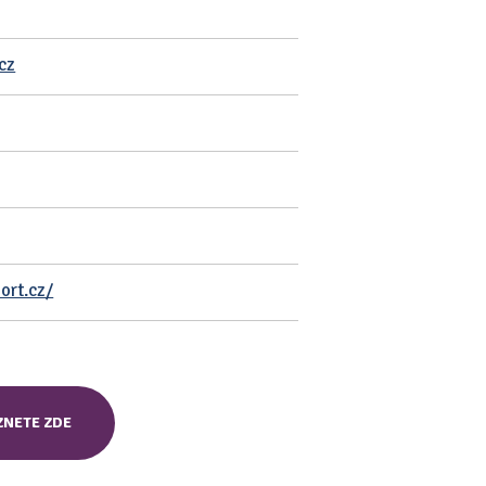
cz
ort.cz/
ZNETE ZDE