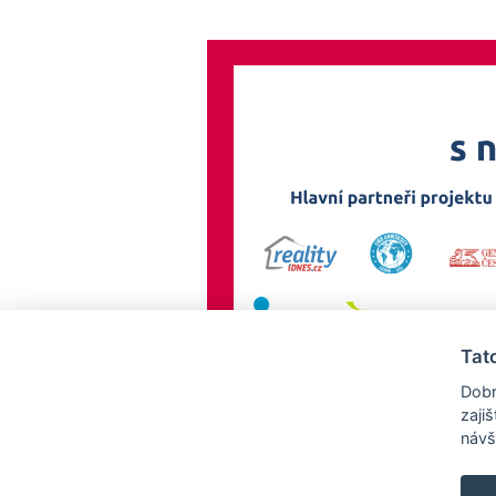
Tat
Dobr
zaji
návš
AllCzech Promotion & Realiťák roku — Partnerský