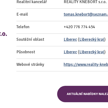
Realitní kancelář
REALITY KNĚBORT s.r.o.
E-mail
tomas.knebort@seznam.
Telefon
+420 776 774 454
.o.
Soutěžní oblast
Liberec
(
Liberecký kraj
)
Působnost
Liberec
(
Liberecký kraj
)
Webové stránky
https://www.reality-kneb
AKTUÁLNÍ NABÍDKY NALE