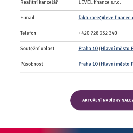
Realitní kancelář
LEVEL finance s.r.o.
E-mail
fakturace@levelfinance.
Telefon
+420 728 332 340
.
Soutěžní oblast
Praha 10
(
Hlavní město 
Působnost
Praha 10
(
Hlavní město 
AKTUÁLNÍ NABÍDKY NALE