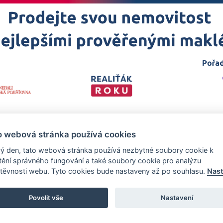
o webová stránka používá cookies
ý den, tato webová stránka používá nezbytné soubory cookie k
štění správného fungování a také soubory cookie pro analýzu
těvnosti webu. Tyto cookies bude nastaveny až po souhlasu.
Nast
 projekt
realitakroku.cz
—
Stránky vytvořeny v iD-SIGN
Povolit vše
Nastavení
zech Promotion, s.r.o., se sídlem Na Folimance 2155/15, 120 00, Praha 2 –
rejstříku vedeném Městským soudem v Praze, oddíl C, vložka 314803.