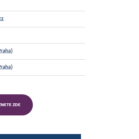
cz
Praha
)
Praha
)
ZNETE ZDE