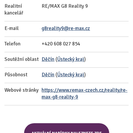
Realitní
RE/MAX G8 Reality 9
kancelář
E-mail
g8reality9@re-max.cz
Telefon
+420 608 027 854
Soutěžní oblast
Děčín
(
Ústecký kraj
)
Působnost
Děčín
(
Ústecký kraj
)
Webové stránky
https://www.remax-czech.cz/reality/re-
max-g8-reality-9