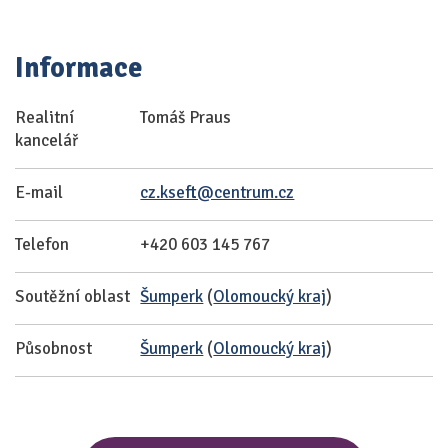
Informace
Realitní
Tomáš Praus
kancelář
E-mail
cz.kseft@centrum.cz
Telefon
+420 603 145 767
Soutěžní oblast
Šumperk
(
Olomoucký kraj
)
Působnost
Šumperk
(
Olomoucký kraj
)