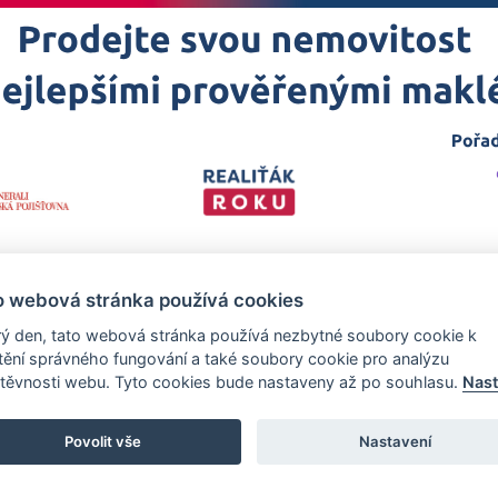
o webová stránka používá cookies
ý den, tato webová stránka používá nezbytné soubory cookie k
štění správného fungování a také soubory cookie pro analýzu
těvnosti webu. Tyto cookies bude nastaveny až po souhlasu.
Nast
 projekt
realitakroku.cz
—
Stránky vytvořeny v iD-SIGN
Povolit vše
Nastavení
zech Promotion, s.r.o., se sídlem Na Folimance 2155/15, 120 00, Praha 2 –
rejstříku vedeném Městským soudem v Praze, oddíl C, vložka 314803.