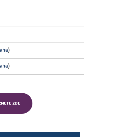
z
raha
)
raha
)
ZNETE ZDE