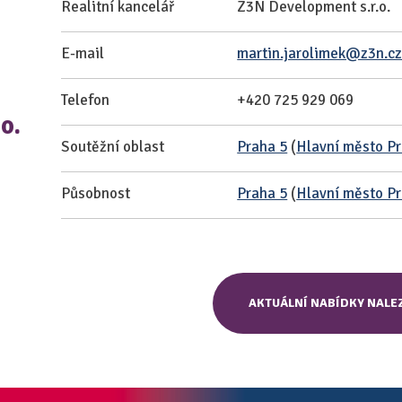
Realitní kancelář
Z3N Development s.r.o.
E-mail
martin.jarolimek@z3n.c
Telefon
+420 725 929 069
o.
Soutěžní oblast
Praha 5
(
Hlavní město P
Působnost
Praha 5
(
Hlavní město P
AKTUÁLNÍ NABÍDKY NALE