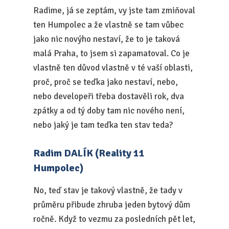
Radime, já se zeptám, vy jste tam zmiňoval
ten Humpolec a že vlastně se tam vůbec
jako nic novýho nestaví, že to je taková
malá Praha, to jsem si zapamatoval. Co je
vlastně ten důvod vlastně v té vaší oblasti,
proč, proč se teďka jako nestaví, nebo,
nebo developeři třeba dostavěli rok, dva
zpátky a od tý doby tam nic nového není,
nebo jaký je tam teďka ten stav teda?
Radim DALÍK (Reality 11
Humpolec)
No, teď stav je takový vlastně, že tady v
průměru přibude zhruba jeden bytový dům
ročně. Když to vezmu za posledních pět let,