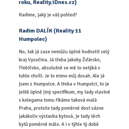
roku, Reality.iDnes.cz)
Radime, jaký je váš pohled?
Radim DALÍK (Reality 11
Humpolec)
No, tak já zase nemůžu úplně hodnotit celý
kraj Vysočina. Já třeba jakoby Žďársko,
Třebíčsko, absolutně se mě to netýká v
tuhle chvíli. Je to mimo můj dosah. Ale já
jsem z Humpolce. A třeba v Humpolci, to je
ještě úplně jiný specifikum, my tady vlastně
s kolegama tomu říkáme taková malá
Praha, protože tady poměrně dost vázne
jakákoliv výstavba bytová, je tady těch
bytů poměrně málo. A i v týhle tý době