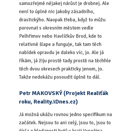
samozřejmě nějakej nárůst je drobnej. Ale
není to úplně nic jakoby zásadního,
drastickýho. Naopak třeba, když to můžu
porovnat s okresním městem vedle
Pelhřimov nebo Havlíčkův Brod, kde to
relativně šlape a funguje, tak tam těch
nabídek opravdu je daleko víc, jo. Ale já
říkám, já žiju prostě tady prostě na těchhle
těch dvou okresech prakticky jenom, jo.
Takže nedokážu posoudit úplně to dál.
Petr MAKOVSKÝ (Projekt Realiťák
roku, Reality.iDnes.cz)
Já možná ukážu rovnou jedno specifikum na
začátek. Nejsou to ani celý, jsou to, jsou to
čísla o hledanosti bytů v kraji Vysočina.