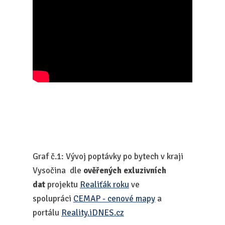
Graf č.1: Vývoj poptávky po bytech v kraji
Vysočina dle
ověřených exluzivních
dat
projektu
Realiťák roku
ve
spolupráci
CEMAP - cenové mapy
a
portálu
Reality.iDNES.cz