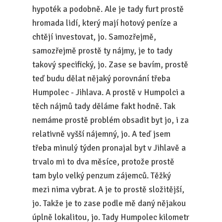
hypoték a podobně. Ale je tady furt prostě
hromada lidí, který mají hotový peníze a
chtějí investovat, jo. Samozřejmě,
samozřejmě prostě ty nájmy, je to tady
takový specifický, jo. Zase se bavím, prostě
teď budu dělat nějaký porovnání třeba
Humpolec - Jihlava. A prostě v Humpolci a
těch nájmů tady děláme fakt hodně. Tak
nemáme prostě problém obsadit byt jo, i za
relativně vyšší nájemný, jo. A teď jsem
třeba minulý týden pronajal byt v Jihlavě a
trvalo mi to dva měsíce, protože prostě
tam bylo velký penzum zájemců. Těžký
mezi nima vybrat. A je to prostě složitější,
jo. Takže je to zase podle mě daný nějakou
úplně lokalitou, jo. Tady Humpolec kilometr