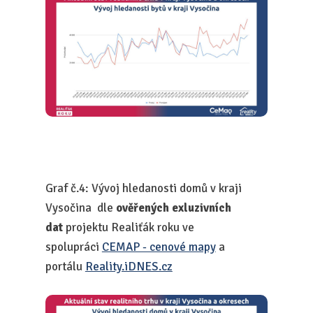
Graf č.4: Vývoj hledanosti domů v kraji
Vysočina dle
ověřených exluzivních
dat
projektu Realiťák roku ve
spolupráci
CEMAP - cenové mapy
a
portálu
Reality.iDNES.cz