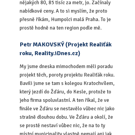
nějakých 80, 85 tisíc za metr, jo. Začínaly
nabídkové ceny. A to si myslím, že proto
přesně říkám, Humpolci malá Praha. To je
prostě hodně na ten region podle mě.
Petr MAKOVSKÝ (Projekt Realiťák
roku, Reality.iDnes.cz)
My jsme dneska mimochodem měli poradu
projekt těch, poroty projektu Realiťák roku.
Bavili jsme se tam s kolegou Kratochvílem,
který jezdí do Žďáru, do Kesle, protože to
jeho firma spoluvlastní. A ten říkal, že ve
finále ve Žďáru se nestavělo vůbec nic jako
strašně dlouhou dobu. Ve Žďáru a okolí, že
se prostě nestaví vůbec nic, že na to ty
místní municipality vlastně nemají ani jak