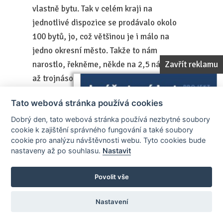
vlastně bytu. Tak v celém kraji na
jednotlivé dispozice se prodávalo okolo
100 bytů, jo, což většinou je i málo na
jedno okresní město. Takže to nám
Zavřít reklamu
narostlo, řekněme, někde na 2,5 násobek
až trojnásobek. A víceméně, víceméně
oproti třeba jiným krajům, tak se začalo
Tato webová stránka používá cookies
relativně pozdě zlevňovat. Ten, ty slevy
Dobrý den, tato webová stránka používá nezbytné soubory
narostly v jiných krajích více a dříve, než je
cookie k zajištění správného fungování a také soubory
tomu, než je tomu právě v tom kraji
cookie pro analýzu návštěvnosti webu. Tyto cookies bude
Vysočina. A možná bych se rovnou zeptal,
nastaveny až po souhlasu.
Nastavit
jestli víte, proč tomu tak je, proč vlastně u
vás v tom kraji dochází k tomu zpoždění,
Povolit vše
oproti třeba standardu v té republice?
Nastavení
Lenka MADĚRIČOVÁ (LM REAL)