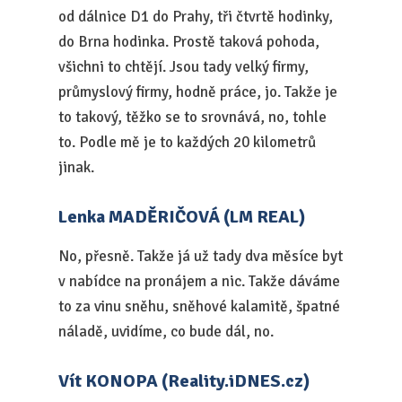
od dálnice D1 do Prahy, tři čtvrtě hodinky,
do Brna hodinka. Prostě taková pohoda,
všichni to chtějí. Jsou tady velký firmy,
průmyslový firmy, hodně práce, jo. Takže je
to takový, těžko se to srovnává, no, tohle
to. Podle mě je to každých 20 kilometrů
jinak.
Lenka MADĚRIČOVÁ (LM REAL)
No, přesně. Takže já už tady dva měsíce byt
v nabídce na pronájem a nic. Takže dáváme
to za vinu sněhu, sněhové kalamitě, špatné
náladě, uvidíme, co bude dál, no.
Vít KONOPA (Reality.iDNES.cz)