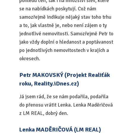
pohledu cen, tak i na množství slev, které
se na nabídkách poskytují. Což nám
samozřejmě indikuje nějaký stav toho trhu
a to, jak vlastně je, nebo není zájem o ty
jednotlivé nemovitosti. Samozřejmě Petr to
jako vždy doplní o hledanost a poptávanost
po jednotlivých nemovitostech v krajích a
okresech.
Petr MAKOVSKÝ (Projekt Realiťák
roku, Reality.iDnes.cz)
Já jsem rád, že se nám podařila, podařila
do přenosu vrátit Lenka. Lenka Maděričová
z LM REAL, dobrý den.
Lenka MADĚRIČOVÁ (LM REAL)