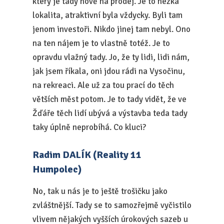
který je tady nově na prodej. Je to hezká
lokalita, atraktivní byla vždycky. Byli tam
jenom investoři. Nikdo jinej tam nebyl. Ono
na ten nájem je to vlastně totéž. Je to
opravdu vlažný tady. Jo, že ty lidi, lidi nám,
jak jsem říkala, oni jdou rádi na Vysočinu,
na rekreaci. Ale už za tou prací do těch
větších měst potom. Je to tady vidět, že ve
Žďáře těch lidí ubývá a výstavba teda tady
taky úplně neprobíhá. Co kluci?
Radim DALÍK (Reality 11
Humpolec)
No, tak u nás je to ještě trošičku jako
zvláštnější. Tady se to samozřejmě vyčistilo
vlivem nějakých vyšších úrokových sazeb u