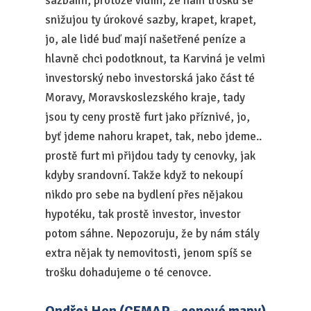
sazbami, protože vidím, že nám trošku se
snižujou ty úrokové sazby, krapet, krapet,
jo, ale lidé buď mají našetřené peníze a
hlavně chci podotknout, ta Karviná je velmi
investorský nebo investorská jako část té
Moravy, Moravskoslezského kraje, tady
jsou ty ceny prostě furt jako příznivé, jo,
byť jdeme nahoru krapet, tak, nebo jdeme..
prostě furt mi přijdou tady ty cenovky, jak
kdyby srandovní. Takže když to nekoupí
nikdo pro sebe na bydlení přes nějakou
hypotéku, tak prostě investor, investor
potom sáhne. Nepozoruju, že by nám stály
extra nějak ty nemovitosti, jenom spíš se
trošku dohadujeme o té cenovce.
Ondřej Hon (CEMAP - cenové mapy)