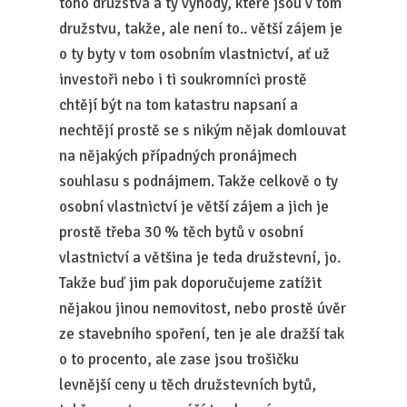
toho družstva a ty výhody, které jsou v tom
družstvu, takže, ale není to.. větší zájem je
o ty byty v tom osobním vlastnictví, ať už
investoři nebo i ti soukromníci prostě
chtějí být na tom katastru napsaní a
nechtějí prostě se s nikým nějak domlouvat
na nějakých případných pronájmech
souhlasu s podnájmem. Takže celkově o ty
osobní vlastnictví je větší zájem a jich je
prostě třeba 30 % těch bytů v osobní
vlastnictví a většina je teda družstevní, jo.
Takže buď jim pak doporučujeme zatížit
nějakou jinou nemovitost, nebo prostě úvěr
ze stavebního spoření, ten je ale dražší tak
o to procento, ale zase jsou trošičku
levnější ceny u těch družstevních bytů,