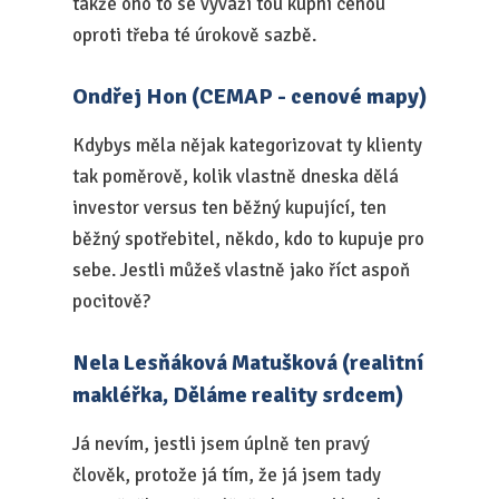
takže ono to se vyváží tou kupní cenou
oproti třeba té úrokově sazbě.
Ondřej Hon (CEMAP - cenové mapy)
Kdybys měla nějak kategorizovat ty klienty
tak poměrově, kolik vlastně dneska dělá
investor versus ten běžný kupující, ten
běžný spotřebitel, někdo, kdo to kupuje pro
sebe. Jestli můžeš vlastně jako říct aspoň
pocitově?
Nela Lesňáková Matušková (realitní
makléřka, Děláme reality srdcem)
Já nevím, jestli jsem úplně ten pravý
člověk, protože já tím, že já jsem tady