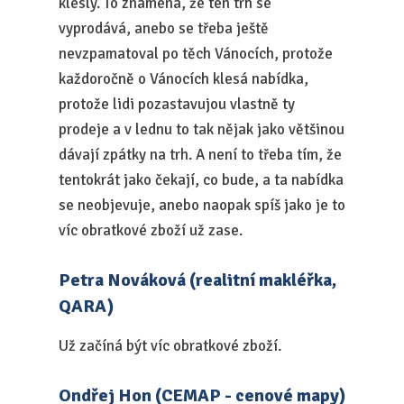
klesly. To znamená, že ten trh se
vyprodává, anebo se třeba ještě
nevzpamatoval po těch Vánocích, protože
každoročně o Vánocích klesá nabídka,
protože lidi pozastavujou vlastně ty
prodeje a v lednu to tak nějak jako většinou
dávají zpátky na trh. A není to třeba tím, že
tentokrát jako čekají, co bude, a ta nabídka
se neobjevuje, anebo naopak spíš jako je to
víc obratkové zboží už zase.
Petra Nováková (realitní makléřka,
QARA)
Už začíná být víc obratkové zboží.
Ondřej Hon (CEMAP - cenové mapy)