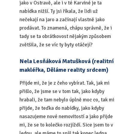
jako v Ostravě, ale i v té Karviné je ta
nabídka nižší. Ty jsi říkala, že lidi už
nečekají na jaro a začínají vlastně jako
prodávat. To znamená, chápu správně, že i
tady se ta obrátkovost nějakým způsobem
zvětšila, že se víc ty byty otáčejí?
Nela Lesňáková Matušková (realitní
makléřka, Děláme reality srdcem)
Přijde mi, že je z čeho vybírat. Tak, jak mi
přišlo, že jsme se v tom tak, jako kdyby
hrabali, že tam nebylo úplně moc co, tak mi
přijde, že teďka do nabídky, jako kdyby
nasazujeme nové nemovitostí a jako přijde
mi, že se to kolečko rozjíždí. Sice jsem to v
lednu, ale máme to spíš tak konec ledna,