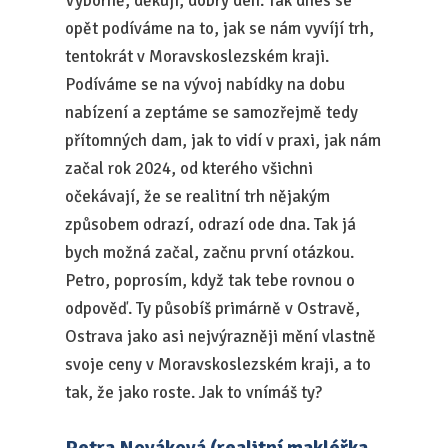
Výborně, děkuji, dobrý den. Tak dnes se
opět podíváme na to, jak se nám vyvíjí trh,
tentokrát v Moravskoslezském kraji.
Podíváme se na vývoj nabídky na dobu
nabízení a zeptáme se samozřejmě tedy
přítomných dam, jak to vidí v praxi, jak nám
začal rok 2024, od kterého všichni
očekávají, že se realitní trh nějakým
způsobem odrazí, odrazí ode dna. Tak já
bych možná začal, začnu první otázkou.
Petro, poprosím, když tak tebe rovnou o
odpověď. Ty působíš primárně v Ostravě,
Ostrava jako asi nejvýrazněji mění vlastně
svoje ceny v Moravskoslezském kraji, a to
tak, že jako roste. Jak to vnímáš ty?
Petra Nováková (realitní makléřka,