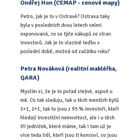
Ondřej Hon (CEMAP - cenové mapy)
Petro, jak je to v Ostravě? Ostrava taky
byla v posledních dvou letech velmi
exponovaná, co se týče nákupů ze stran
investorů. Jak je to vlastně teďko v
poslední době, možná od začátku roku?
Petra Nováková (realitní makléřka,
QARA)
Myslím si, že je to pořad stejné, aspoň u
mě. Co tak sleduju, tak u těch menších bytů
1+1, 2+1, tak to jsou z 95 % investoři, kteří
hledají investiční nemovitost, ale i u těch
tří jedniček, které máme, tak i tam už je
více teda lidí, kteří jsou ti koncoví, co jsou