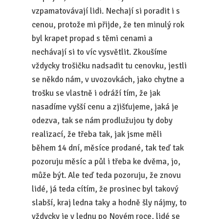
vzpamatovávají lidi. Nechají si poradit i s
cenou, protože mi přijde, že ten minulý rok
byl krapet propad s těmi cenami a
nechávají si to víc vysvětlit. Zkoušíme
vždycky trošičku nadsadit tu cenovku, jestli
se někdo nám, v uvozovkách, jako chytne a
trošku se vlastně i odráží tím, že jak
nasadíme vyšší cenu a zjišťujeme, jaká je
odezva, tak se nám prodlužujou ty doby
realizací, že třeba tak, jak jsme měli
během 14 dní, měsíce prodané, tak teď tak
pozoruju měsíc a půl i třeba ke dvěma, jo,
může být. Ale teď teda pozoruju, že znovu
lidé, já teda cítím, že prosinec byl takový
slabší, kraj ledna taky a hodně šly nájmy, to
vždycky je v lednu po Novém roce, lidé se