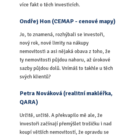
více fakt o těch investicích.
Ondřej Hon (CEMAP - cenové mapy)
Jo, to znamená, rozhýbali se investoři,
nový rok, nové limity na nákupy
nemovitosti a asi nějaká obava z toho, že
ty nemovitosti půjdou nahoru, až úrokové
sazby půjdou dolů. Vnímáš to takhle u těch
svých klientů?
Petra Nováková (realitní makléřka,
QARA)
Určitě, určitě. A překvapilo mě ale, že
investoři začínají přemýšlet trošičku i nad
koupí větších nemovitostí, že opravdu se