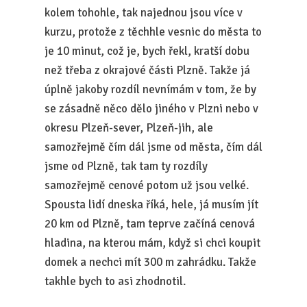
kolem tohohle, tak najednou jsou více v
kurzu, protože z těchhle vesnic do města to
je 10 minut, což je, bych řekl, kratší dobu
než třeba z okrajové části Plzně. Takže já
úplně jakoby rozdíl nevnímám v tom, že by
se zásadně něco dělo jiného v Plzni nebo v
okresu Plzeň-sever, Plzeň-jih, ale
samozřejmě čím dál jsme od města, čím dál
jsme od Plzně, tak tam ty rozdíly
samozřejmě cenové potom už jsou velké.
Spousta lidí dneska říká, hele, já musím jít
20 km od Plzně, tam teprve začíná cenová
hladina, na kterou mám, když si chci koupit
domek a nechci mít 300 m zahrádku. Takže
takhle bych to asi zhodnotil.