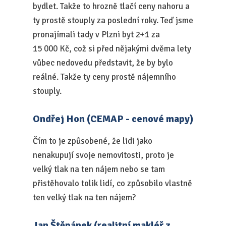
bydlet. Takže to hrozně tlačí ceny nahoru a
ty prostě stouply za poslední roky. Teď jsme
pronajímali tady v Plzni byt 2+1 za
15 000 Kč, což si před nějakými dvěma lety
vůbec nedovedu představit, že by bylo
reálné. Takže ty ceny prostě nájemního
stouply.
Ondřej Hon (CEMAP - cenové mapy)
Čím to je způsobené, že lidi jako
nenakupují svoje nemovitosti, proto je
velký tlak na ten nájem nebo se tam
přistěhovalo tolik lidí, co způsobilo vlastně
ten velký tlak na ten nájem?
Jan Štěpánek (realitní makléř z