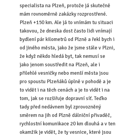
specialista na Plzeň, protože já skutečně
mám rovnoměrně zakázky rozprostřené.
Plzeň +150 km. Ale já to vnímám tu situaci
takovou, že dneska dost často lidi vnímají
bydlení pár kilometrů od Plzně a řekl bych i
od jiného města, jako že jsme stále v Plzni,
že když někdo hledá byt, tak nemusí se
jako jenom soustředit na Plzeň, ale i
přilehlé vesničky nebo menší města jsou
pro spoustu Plzeňáků úplně v pohodě a je
to vidět i na těch cenách a je to vidět i na
tom, jak se rozšiřuje dopravní síť. Teďko
tady před nedávnem byl zprovozněný
směrem na jih od Plzně dálniční přivaděč,
rychlostní komunikace 20 km dlouhá a v ten
okamžik je vidět, že ty vesnice, které jsou