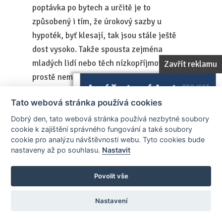
poptávka po bytech a určitě je to
způsobený i tím, že úrokový sazby u
hypoték, byť klesají, tak jsou stále ještě
dost vysoko. Takže spousta zejména
mladých lidí nebo těch nízkopříjmových
Zavřít reklamu
prostě nemá na to, aby si vzali hypotéku a
vlastní byt si koupili. Tak to taky tlačí ty
Tato webová stránka používá cookies
nájmy nahoru.
Dobrý den, tato webová stránka používá nezbytné soubory
cookie k zajištění správného fungování a také soubory
Petr MAKOVSKÝ (výkonný ředitel
cookie pro analýzu návštěvnosti webu. Tyto cookies bude
Reality iDNES)
nastaveny až po souhlasu.
Nastavit
Možná jenom doplňující otázka ode mě.
Povolit vše
Pracuješ taky s nějakými investory, to
znamená s lidmi, kteří z toho skupují pro
Nastavení
vlastní investice? A jaká je dneska situace