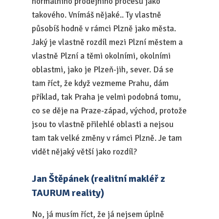
normálního prodejního procesu jako
takového. Vnímáš nějaké.. Ty vlastně
působíš hodně v rámci Plzně jako města.
Jaký je vlastně rozdíl mezi Plzní městem a
vlastně Plzní a těmi okolními, okolními
oblastmi, jako je Plzeň-jih, sever. Dá se
tam říct, že když vezmeme Prahu, dám
příklad, tak Praha je velmi podobná tomu,
co se děje na Praze-západ, východ, protože
jsou to vlastně přilehlé oblasti a nejsou
tam tak velké změny v rámci Plzně. Je tam
vidět nějaký větší jako rozdíl?
Jan Štěpánek (realitní makléř z
TAURUM reality)
No, já musím říct, že já nejsem úplně