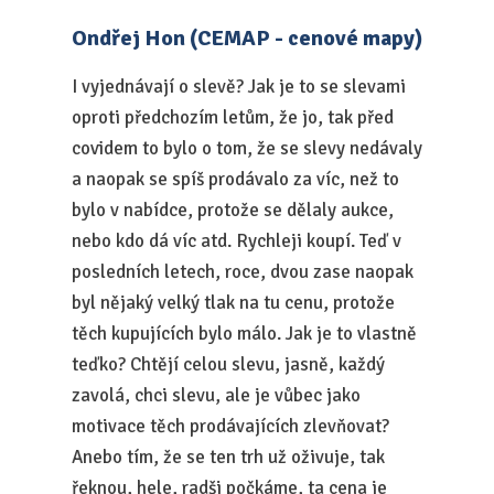
Ondřej Hon (CEMAP - cenové mapy)
I vyjednávají o slevě? Jak je to se slevami
oproti předchozím letům, že jo, tak před
covidem to bylo o tom, že se slevy nedávaly
a naopak se spíš prodávalo za víc, než to
bylo v nabídce, protože se dělaly aukce,
nebo kdo dá víc atd. Rychleji koupí. Teď v
posledních letech, roce, dvou zase naopak
byl nějaký velký tlak na tu cenu, protože
těch kupujících bylo málo. Jak je to vlastně
teďko? Chtějí celou slevu, jasně, každý
zavolá, chci slevu, ale je vůbec jako
motivace těch prodávajících zlevňovat?
Anebo tím, že se ten trh už oživuje, tak
řeknou, hele, radši počkáme, ta cena je