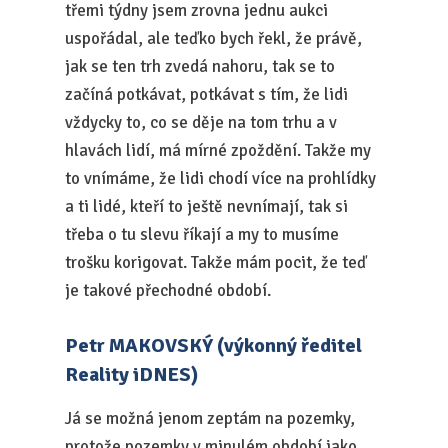
třemi týdny jsem zrovna jednu aukci
uspořádal, ale teďko bych řekl, že právě,
jak se ten trh zvedá nahoru, tak se to
začíná potkávat, potkávat s tím, že lidi
vždycky to, co se děje na tom trhu a v
hlavách lidí, má mírné zpoždění. Takže my
to vnímáme, že lidi chodí více na prohlídky
a ti lidé, kteří to ještě nevnímají, tak si
třeba o tu slevu říkají a my to musíme
trošku korigovat. Takže mám pocit, že teď
je takové přechodné období.
Petr MAKOVSKÝ (výkonný ředitel
Reality iDNES)
Já se možná jenom zeptám na pozemky,
protože pozemky v minulém období jako