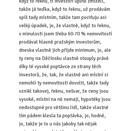
když to řeknu, ti investoři úplně zmizeli,
takže já teďka, když to řeknu, už prodávám
spíš tady místním, takže tam pociťuju asi
velký úpadek, jo, že vlastně, když to řeknu,
v minulosti jsem třeba 60-70 % nemovitostí
prodával hlavně pražským investorům,
dneska vlastně jich přijde minimum, jo, ale
ty ceny na Děčínsku vlastně stouply právě
díky té vysoké poptávce ze strany těch
investorů, že, tak, že vlastně ani místní si
nemohli ty nemovitosti dovolit, takže tady
vznikl takovej, řeknu, nešvar, že ceny jsou
vysoké, místní na ně nemají, hypotéky jsou
nedostupné pro většinu lidí, takže vlastně
tím pádem klesla ta poptávka, jo, hodně,
jo, takže je to u nás jakoby tak nějak