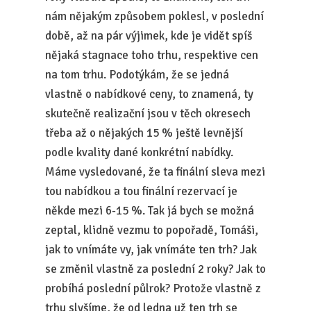
nám nějakým způsobem poklesl, v poslední
době, až na pár výjimek, kde je vidět spíš
nějaká stagnace toho trhu, respektive cen
na tom trhu. Podotýkám, že se jedná
vlastně o nabídkové ceny, to znamená, ty
skutečně realizační jsou v těch okresech
třeba až o nějakých 15 % ještě levnější
podle kvality dané konkrétní nabídky.
Máme vysledované, že ta finální sleva mezi
tou nabídkou a tou finální rezervací je
někde mezi 6-15 %. Tak já bych se možná
zeptal, klidně vezmu to popořadě, Tomáši,
jak to vnímáte vy, jak vnímáte ten trh? Jak
se změnil vlastně za poslední 2 roky? Jak to
probíhá poslední půlrok? Protože vlastně z
trhu slyšíme, že od ledna už ten trh se