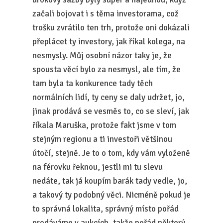
začali bojovat i s těma investorama, což
trošku zvrátilo ten trh, protože oni dokázali
přeplácet ty investory, jak říkal kolega, na
nesmysly. Můj osobní názor taky je, že
spousta věcí bylo za nesmysl, ale tím, že
tam byla ta konkurence tady těch
normálních lidí, ty ceny se daly udržet, jo,
jinak prodává se vesměs to, co se sleví, jak
říkala Maruška, protože fakt jsme v tom
stejným regionu a ti investoři většinou
útočí, stejně. Je to o tom, kdy vám vyloženě
na férovku řeknou, jestli mi tu slevu
nedáte, tak já koupím barák tady vedle, jo,
a takový ty podobný věci. Nicméně pokud je
to správná lokalita, správný místo pořád
prodáváme v aukcích, takže pořád některý