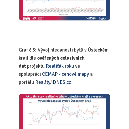
Graf č.3: Vývoj hledanosti bytů v Ústeckém
kraji dle
ověřených exluzivních
dat
projektu
Realiťák roku
ve
spolupráci
CEMAP - cenové mapy
a
portálu
Reality.iDNES.cz