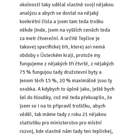
okolností taky udělal vlastně svojí nějakou
analýzu a abych se dostal na nějaký
konkrétní čísla a jsem tam teda trošku
někde jinde, jsem na vyšších cenách teda
za metr čtvereční. A určitě Teplice je
takovej specifickej trh, kterej asi nemá
obdoby v Ústeckém kraji, protože my
fungujeme z nějakých tři čtvrtě, z nějakých
75 % fungujou tady družstevní byty a
jenom těch 15 %, 20 % maximálně jsou ty
osobka. A kdybych to úplně jako, ještě bych
šel do hloubky, což mě teda překvapilo, že
jsem se i na to připravil trošičku, abych
věděl, tak máme tady z roku 21 nějakou
statistiku pro ministerstvo pro místní
rozvoj, kde vlastně nám tady ten teplickej,