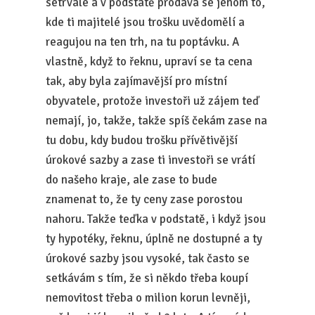
setrvalé a v podstatě prodává se jenom to,
kde ti majitelé jsou trošku uvědomělí a
reagujou na ten trh, na tu poptávku. A
vlastně, když to řeknu, upraví se ta cena
tak, aby byla zajímavější pro místní
obyvatele, protože investoři už zájem teď
nemají, jo, takže, takže spíš čekám zase na
tu dobu, kdy budou trošku přívětivější
úrokové sazby a zase ti investoři se vrátí
do našeho kraje, ale zase to bude
znamenat to, že ty ceny zase porostou
nahoru. Takže teďka v podstatě, i když jsou
ty hypotéky, řeknu, úplně ne dostupné a ty
úrokové sazby jsou vysoké, tak často se
setkávám s tím, že si někdo třeba koupí
nemovitost třeba o milion korun levněji,