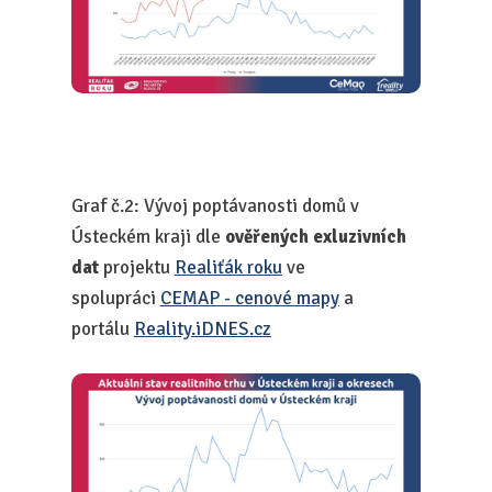
Graf č.2: Vývoj poptávanosti domů v
Ústeckém kraji dle
ověřených exluzivních
dat
projektu
Realiťák roku
ve
spolupráci
CEMAP - cenové mapy
a
portálu
Reality.iDNES.cz