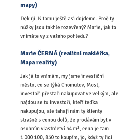
mapy)
Děkuji. K tomu ještě asi dojdeme. Proč ty
nůžky jsou takhle rozevřený? Marie, jak to
vnímáte vy z vašeho pohledu?
Marie ČERNÁ (realitní makléřka,
Mapa reality)
Jak já to vnímám, my jsme investiční
město, co se týká Chomutov, Most,
investoři přestali nakupovat ve velkým, ale
najdou se tu investoři, kteří teďka
nakupujou, ale tahají nám ty klienty
strašně s cenou dolů, že prodávám byt v
osobním vlastnictví 54 m², cena je tam
1 000 100, 850 to koupím, jo, když ty lidi