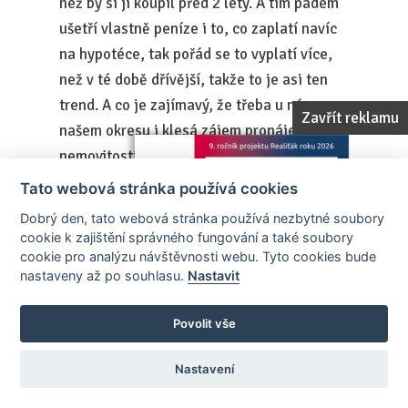
než by si jí koupil před 2 lety. A tím pádem
ušetří vlastně peníze i to, co zaplatí navíc
na hypotéce, tak pořád se to vyplatí více,
než v té době dřívější, takže to je asi ten
trend. A co je zajímavý, že třeba u nás v
Zavřít reklamu
našem okresu i klesá zájem pronájem
nemovitostí, že to taky pociťuju, že vlastně
v minulosti já jsem míval každý den třeba
Tato webová stránka používá cookies
15 poptávek na nemovitosti na pronájem a
Dobrý den, tato webová stránka používá nezbytné soubory
dneska třeba přijdou 3-4, takže, což je taky
cookie k zajištění správného fungování a také soubory
cookie pro analýzu návštěvnosti webu. Tyto cookies bude
jako zajímavý trend, takže mně přijde to,
nastaveny až po souhlasu.
Nastavit
že je to uzpůsobený tím, že ti, co řeknou
mladí lidi, nebo prostě tihle ti nájemníci
Povolit vše
radši zůstávají třeba u rodičů nebo prostě
nejdou na ten trh tolik, jako chodívali
Nastavení
dříve, takže tam zase to proměnujou podle