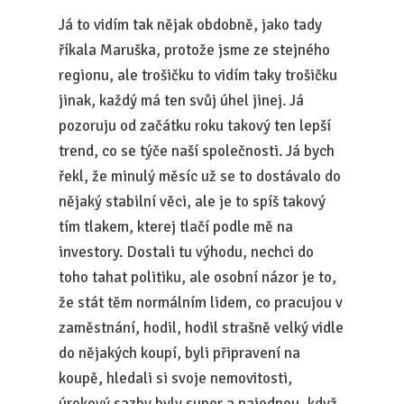
Já to vidím tak nějak obdobně, jako tady
říkala Maruška, protože jsme ze stejného
regionu, ale trošičku to vidím taky trošičku
jinak, každý má ten svůj úhel jinej. Já
pozoruju od začátku roku takový ten lepší
trend, co se týče naší společnosti. Já bych
řekl, že minulý měsíc už se to dostávalo do
nějaký stabilní věci, ale je to spíš takový
tím tlakem, kterej tlačí podle mě na
investory. Dostali tu výhodu, nechci do
toho tahat politiku, ale osobní názor je to,
že stát těm normálním lidem, co pracujou v
zaměstnání, hodil, hodil strašně velký vidle
do nějakých koupí, byli připravení na
koupě, hledali si svoje nemovitosti,
úrokový sazby byly super a najednou, když