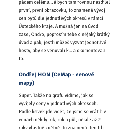
pádem celému. Já bych tam rovnou nasdílel
první, první obrazovku, to znamená vývoj
cen bytů dle jednotlivých okresů v rámci
Ústeckého kraje. A možná jen na úvod
zase, Ondro, poprosím tebe o nějaký krátký
úvod a pak, jestli můžeš vyzvat jednotlivé
hosty, aby se věnovali k... a okomentovali
to.
Ondřej HON (CeMap - cenové
mapy)
Super. Takže na grafu vidíme, jak se
vyvíjely ceny v jednotlivých okresech.
Podle křivek jde vidět, že jsme se vrátili v
cenách někdy rok, rok a půl, někde až 2
roky vlastně zpětně, to znamená, ten trh