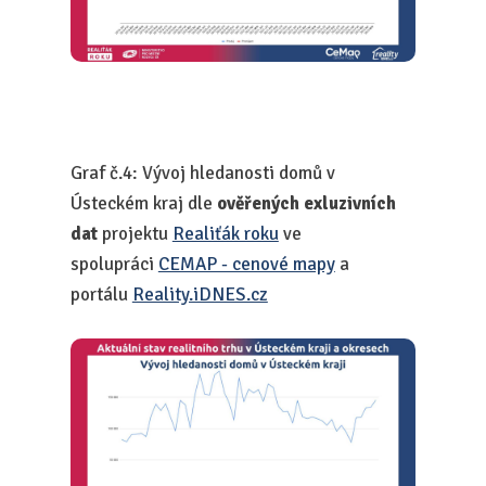
Graf č.4: Vývoj hledanosti domů v
Ústeckém kraj dle
ověřených exluzivních
dat
projektu
Realiťák roku
ve
spolupráci
CEMAP - cenové mapy
a
portálu
Reality.iDNES.cz