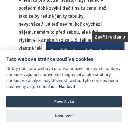
A není to pro to, že investoři byli teďko v
poslední době zvyklí tlačit na tu cenu, než
jako že by reálně jim ty tabulky
nevycházeli. Já teď nevím, kolik vychází
nájem, nemám to před sebou, ale když
Zavřít reklamu
slyším 4+kk nebo 4+1 za 1,5, tak je to
vlastně jako oproti republikovému průměru
jako výrazně nízká cena.
Tato webová stránka používá cookies
Dobrý den, tato webová stránka používá nezbytné soubory
Pavel Jíra (realitní makléř, MAPA
cookie k zajištění správného fungování a také soubory
reality)
cookie pro analýzu návštěvnosti webu. Tyto cookies bude
nastaveny až po souhlasu.
Nastavit
Tomu rozumím. Nicméně říkám, je to o tom,
jsou to samozřejmě takový ty ostřílený
Povolit vše
investoři, ty to vědí, ty tlačí vždycky, kdyby
Nastavení
to bylo zadarmo, tak jdou dolů. Ale jsou i
začínající, který si to prostě nějak spočítají