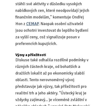
stáhli své aktivity v důsledku vysokých
nabídkových cen, které neodpovídají jejich
finančním modelům," komentuje Ondřej
Hon z
CEMAP
. Naopak osobní uživatelé
jsou ochotni investovat do lepšího bydlení
za vyšší ceny, což signalizuje posun v
preferencích kupujících.
Výzvy a příležitosti
Diskuse také odhalila rozdílné podmínky v
různých částech kraje, od bohatších a
dražších lokalit až po ekonomicky slabší
oblasti. Tento nerovnoměrný vývoj
představuje jak výzvy, tak příležitosti pro
realitní trh a jeho aktéry. "Ústecký kraj je
vždycky zajímavý... je víceméně zvláštní v