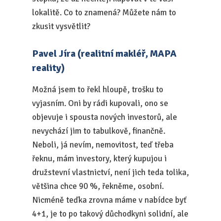
lokalitě. Co to znamená? Můžete nám to
zkusit vysvětlit?
Pavel Jíra (realitní makléř, MAPA
reality)
Možná jsem to řekl hloupě, trošku to
vyjasním. Oni by rádi kupovali, ono se
objevuje i spousta nových investorů, ale
nevychází jim to tabulkově, finančně.
Neboli, já nevím, nemovitost, teď třeba
řeknu, mám investory, který kupujou i
družstevní vlastnictví, není jich teda tolika,
většina chce 90 %, řekněme, osobní.
Nicméně teďka zrovna máme v nabídce byť
4+1, je to po takový důchodkyni solidní, ale