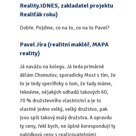
Reality.iDNES, zakladatel projektu
Realiťák roku)
Dobře. Pojďme, co na to, co na to Pavel?
Pavel Jíra (realitní makléř, MAPA
reality)
Já navážu na kolegu. Já teda primárně
dělám Chomutov, sporadicky Most s tím, že
to je tedy specificky o tom, že tady máme,
řekněme, nějakých odhadů takových 60,
70 % družstevního vlastnictví a je to
vlastně jedno velký, velký družstvo, pak
jsou spíš takový malý družstva. A opravdu
ty ceny, řekl bych, ne úplně korespondují ty
nabídkový ceny s realizovatelnými,