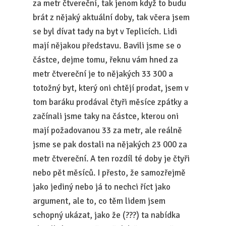
za metr čtvereční, tak jenom když to budu
brát z nějaký aktuální doby, tak včera jsem
se byl dívat tady na byt v Teplicích. Lidi
mají nějakou představu. Bavili jsme se o
částce, dejme tomu, řeknu vám hned za
metr čtvereční je to nějakých 33 300 a
totožný byt, který oni chtějí prodat, jsem v
tom baráku prodával čtyři měsíce zpátky a
začínali jsme taky na částce, kterou oni
mají požadovanou 33 za metr, ale reálně
jsme se pak dostali na nějakých 23 000 za
metr čtvereční. A ten rozdíl té doby je čtyři
nebo pět měsíců. I přesto, že samozřejmě
jako jediný nebo já to nechci říct jako
argument, ale to, co těm lidem jsem
schopný ukázat, jako že (???) ta nabídka