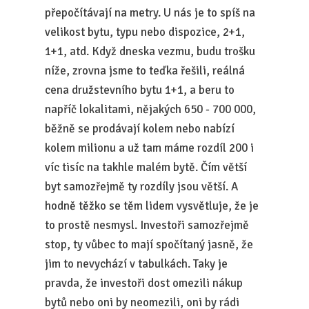
přepočítávají na metry. U nás je to spíš na
velikost bytu, typu nebo dispozice, 2+1,
1+1, atd. Když dneska vezmu, budu trošku
níže, zrovna jsme to teďka řešili, reálná
cena družstevního bytu 1+1, a beru to
napříč lokalitami, nějakých 650 - 700 000,
běžně se prodávají kolem nebo nabízí
kolem milionu a už tam máme rozdíl 200 i
víc tisíc na takhle malém bytě. Čím větší
byt samozřejmě ty rozdíly jsou větší. A
hodně těžko se těm lidem vysvětluje, že je
to prostě nesmysl. Investoři samozřejmě
stop, ty vůbec to mají spočítaný jasně, že
jim to nevychází v tabulkách. Taky je
pravda, že investoři dost omezili nákup
bytů nebo oni by neomezili, oni by rádi