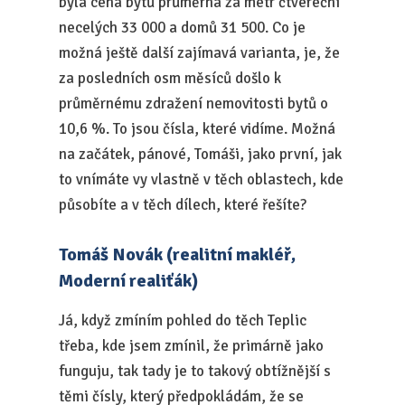
byla cena bytů průměrná za metr čtvereční
necelých 33 000 a domů 31 500. Co je
možná ještě další zajímavá varianta, je, že
za posledních osm měsíců došlo k
průměrnému zdražení nemovitosti bytů o
10,6 %. To jsou čísla, které vidíme. Možná
na začátek, pánové, Tomáši, jako první, jak
to vnímáte vy vlastně v těch oblastech, kde
působíte a v těch dílech, které řešíte?
Tomáš Novák (realitní makléř,
Moderní realiťák)
Já, když zmíním pohled do těch Teplic
třeba, kde jsem zmínil, že primárně jako
funguju, tak tady je to takový obtížnější s
těmi čísly, který předpokládám, že se