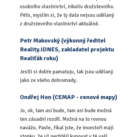
osobního vlastnictví, nikoliv družstevního.
Péťo, myslím si, že ty data nejsou udělaný
z družstevního vlastnictví aktuálně.
Petr Makovský (výkonný ředitel
Reality.iDNES, zakladatel projektu
Realiťák roku)
Jestli si dobře pamatuju, tak jsou udělaný
jako ze všeho dohromady.
Ondřej Hon (CEMAP - cenové mapy)
Jo, ok, tam asi bude, tam asi bude možná
ten zásadní rozdíl. Možná na to rovnou
navážu. Pavle, říkal jste, že investoři mají
stopku, že už nechtějí kupovat v té vaší