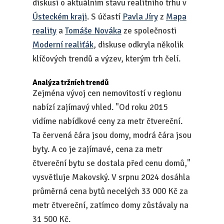
diskusi o aktuálním stavu realitního trhu v
Ústeckém kraji
. S účastí
Pavla Jíry
z
Mapa
reality
a
Tomáše Nováka
ze společnosti
Moderní realiťák
, diskuse odkryla několik
klíčových trendů a výzev, kterým trh čelí.
Analýza tržních trendů
Zejména vývoj cen nemovitostí v regionu
nabízí zajímavý vhled. "Od roku 2015
vidíme nabídkové ceny za metr čtvereční.
Ta červená čára jsou domy, modrá čára jsou
byty. A co je zajímavé, cena za metr
čtvereční bytu se dostala před cenu domů,"
vysvětluje Makovský. V srpnu 2024 dosáhla
průměrná cena bytů necelých 33 000 Kč za
metr čtvereční, zatímco domy zůstávaly na
31 500 Kč.