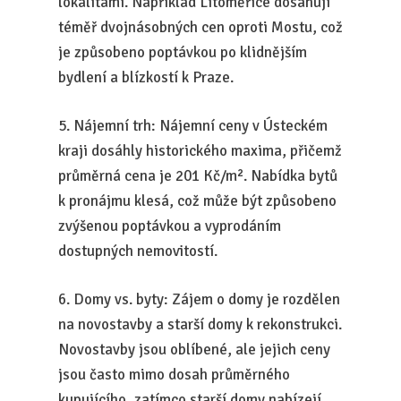
lokalitami. Například Litoměřice dosahují
téměř dvojnásobných cen oproti Mostu, což
je způsobeno poptávkou po klidnějším
bydlení a blízkostí k Praze.
5. Nájemní trh: Nájemní ceny v Ústeckém
kraji dosáhly historického maxima, přičemž
průměrná cena je 201 Kč/m². Nabídka bytů
k pronájmu klesá, což může být způsobeno
zvýšenou poptávkou a vyprodáním
dostupných nemovitostí.
6. Domy vs. byty: Zájem o domy je rozdělen
na novostavby a starší domy k rekonstrukci.
Novostavby jsou oblíbené, ale jejich ceny
jsou často mimo dosah průměrného
kupujícího, zatímco starší domy nabízejí