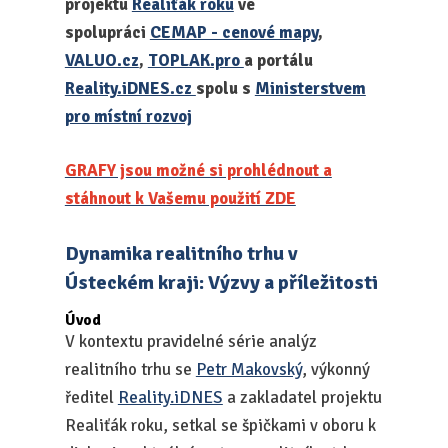
projektu
Realiťák roku
ve
spolupráci
CEMAP - cenové mapy
,
VALUO.cz
,
TOPLAK.pro
a portálu
Reality.iDNES.cz
spolu s
Ministerstvem
pro místní rozvoj
GRAFY jsou možné si prohlédnout a
stáhnout k Vašemu použití ZDE
Dynamika realitního trhu v
Ústeckém kraji: Výzvy a příležitosti
Úvod
V kontextu pravidelné série analýz
realitního trhu se
Petr Makovský
, výkonný
ředitel
Reality.iDNES
a zakladatel projektu
Realiťák roku, setkal se špičkami v oboru k