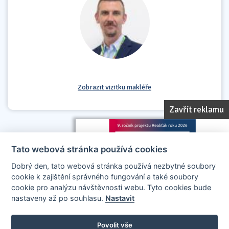
Zobrazit vizitku makléře
Zavřít reklamu
Tato webová stránka používá cookies
Dobrý den, tato webová stránka používá nezbytné soubory
cookie k zajištění správného fungování a také soubory
cookie pro analýzu návštěvnosti webu. Tyto cookies bude
nastaveny až po souhlasu.
Nastavit
AllCzech Promotion & Realiťák roku — Partnerský projekt
realitakroku.cz
—
Stránky vytvořeny v iD-SIGN
Povolit vše