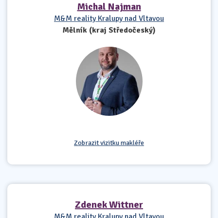
Michal Najman
M&M reality Kralupy nad Vltavou
Mělník (kraj Středočeský)
Zobrazit vizitku makléře
Zdenek Wittner
M&M reality Kralupy nad Vltavou