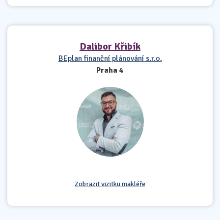
Dalibor Křibík
BEplan finanční plánování s.r.o.
Praha 4
Zobrazit vizitku makléře