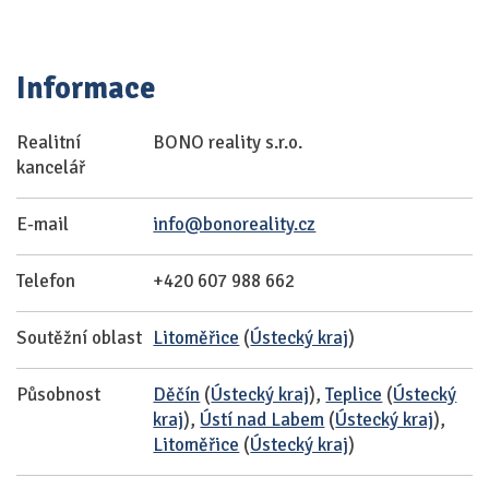
Informace
Realitní
BONO reality s.r.o.
kancelář
E-mail
info@bonoreality.cz
Telefon
+420 607 988 662
Soutěžní oblast
Litoměřice
(
Ústecký kraj
)
Působnost
Děčín
(
Ústecký kraj
),
Teplice
(
Ústecký
kraj
),
Ústí nad Labem
(
Ústecký kraj
),
Litoměřice
(
Ústecký kraj
)