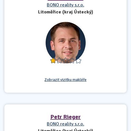
BONO reality s.r.o.
Litoměřice (kraj Ústecký)
Zobrazit vizitku makléře
Petr Rieger
BONO reality s.r.o.