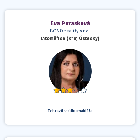
Eva Parasková
BONO reality s.r.o.
Litoměřice (kraj Ústecký)
Zobrazit vizitku makléře