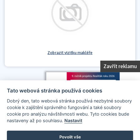
Zobrazit vizitku makléře
Zavřít reklamu
Tato webová stránka používá cookies
Dobrý den, tato webová stránka používá nezbytné soubory
cookie k zajištění správného fungování a také soubory
cookie pro analýzu návštěvnosti webu. Tyto cookies bude
nastaveny až po souhlasu.
Nastavit
AllCzech Promotion & Realiťák roku — Partnerský projekt
realitakroku.cz
—
Stránky vytvořeny v iD-SIGN
Povolit vše