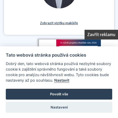
Zobrazit vizitku makléře
Zavřít reklamu
Tato webová stránka používá cookies
Dobrý den, tato webová stránka používá nezbytné soubory
cookie k zajištění správného fungování a také soubory
cookie pro analýzu návštěvnosti webu. Tyto cookies bude
nastaveny až po souhlasu.
Nastavit
AllCzech Promotion & Realiťák roku — Partnerský projekt
realitakroku.cz
—
Stránky vytvořeny v iD-SIGN
Povolit vše
Provozovatelem tohoto serveru je společnost AllCzech Promotion, s.r.o.,
se sídlem Na Folimance 2155/15, 120 00, Praha 2 – Vinohrady, IČO:
08208107, zapsaná v obchodním rejstříku vedeném Městským soudem v
Nastavení
Praze, oddíl C, vložka 314803.