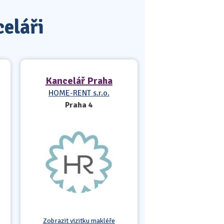
celáři
Kancelář Praha
HOME-RENT s.r.o.
Praha 4
Zobrazit vizitku makléře