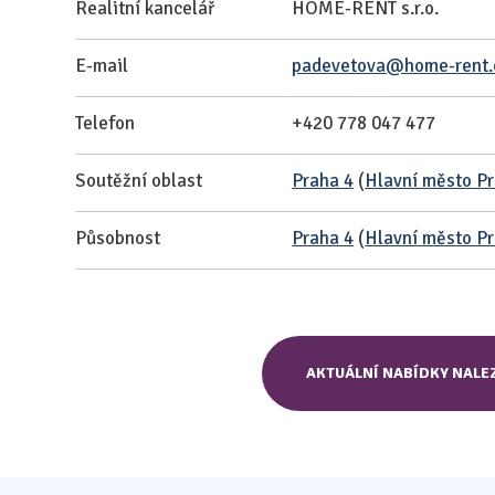
Realitní kancelář
HOME-RENT s.r.o.
E-mail
padevetova@home-rent.
Telefon
+420 778 047 477
Soutěžní oblast
Praha 4
(
Hlavní město P
Působnost
Praha 4
(
Hlavní město P
AKTUÁLNÍ NABÍDKY NALE