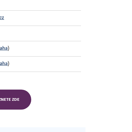
cz
raha
)
raha
)
ZNETE ZDE