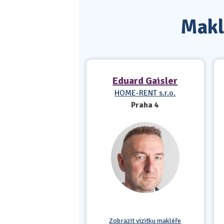
Maklé
Eduard Gaisler
HOME-RENT s.r.o.
Praha 4
Zobrazit vizitku makléře