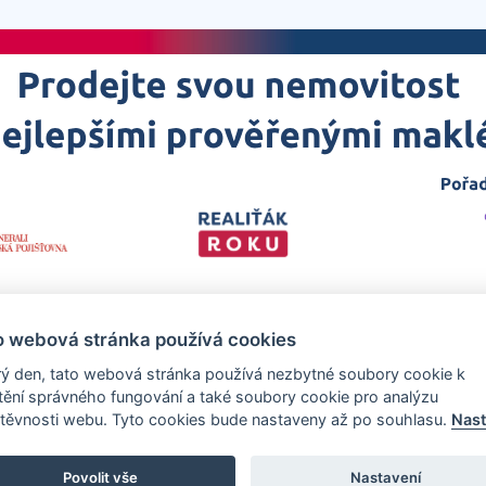
o webová stránka používá cookies
ý den, tato webová stránka používá nezbytné soubory cookie k
štění správného fungování a také soubory cookie pro analýzu
těvnosti webu. Tyto cookies bude nastaveny až po souhlasu.
Nast
 projekt
realitakroku.cz
—
Stránky vytvořeny v iD-SIGN
Povolit vše
Nastavení
zech Promotion, s.r.o., se sídlem Na Folimance 2155/15, 120 00, Praha 2 –