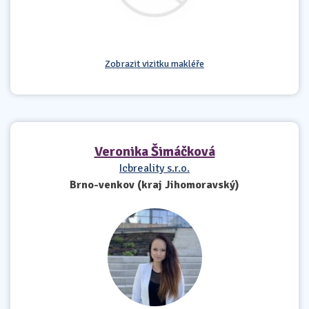
Zobrazit vizitku makléře
Veronika Šimáčková
Icbreality s.r.o.
Brno-venkov (kraj Jihomoravský)