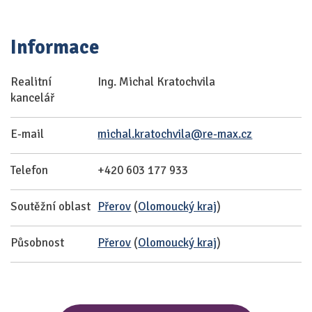
Informace
Realitní
Ing. Michal Kratochvila
kancelář
E-mail
michal.kratochvila@re-max.cz
Telefon
+420 603 177 933
Soutěžní oblast
Přerov
(
Olomoucký kraj
)
Působnost
Přerov
(
Olomoucký kraj
)