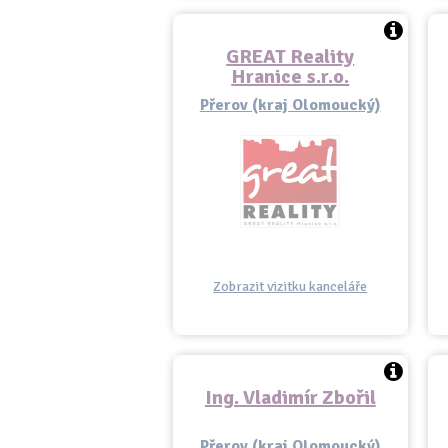
GREAT Reality
Hranice s.r.o.
Přerov (kraj Olomoucký)
Zobrazit vizitku kanceláře
Ing. Vladimír Zbořil
Přerov (kraj Olomoucký)