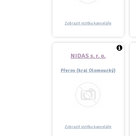
Zobrazit vizitku kanceláře
NIDAS s. r. o.
Přerov (kraj Olomoucký)
Zobrazit vizitku kanceláře