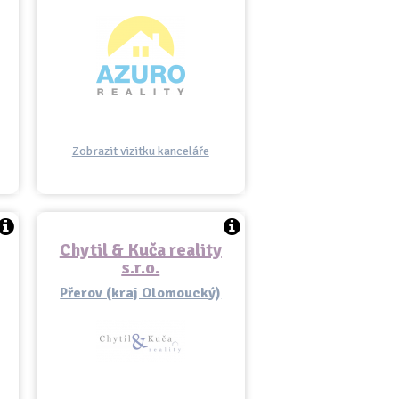
Zobrazit vizitku kanceláře
Chytil & Kuča reality
s.r.o.
Přerov (kraj Olomoucký)