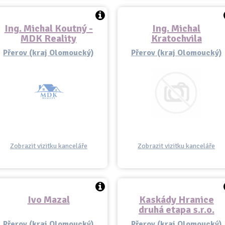
Ing. Michal Koutný -
Ing. Michal
MDK Reality
Kratochvila
Přerov (kraj Olomoucký)
Přerov (kraj Olomoucký)
Zobrazit vizitku kanceláře
Zobrazit vizitku kanceláře
Ivo Mazal
Kaskády Hranice
druhá etapa s.r.o.
Přerov (kraj Olomoucký)
Přerov (kraj Olomoucký)