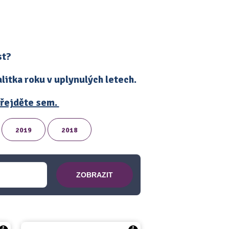
st?
itka roku v uplynulých letech.
 přejděte sem.
2019
2018
ZOBRAZIT