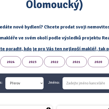
Olomoucký)
edáte nové bydlení? Chcete prodat svoji nemovito
 makléře ve svém okolí podle výsledků projektu Real
te poradit, kdo je pro Vás ten nejlepší makléř, tak
2024
2023
2022
2021
2020
s:
Jméno: