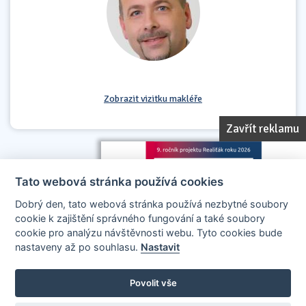
Zobrazit vizitku makléře
Zavřít reklamu
Tato webová stránka používá cookies
Dobrý den, tato webová stránka používá nezbytné soubory
cookie k zajištění správného fungování a také soubory
cookie pro analýzu návštěvnosti webu. Tyto cookies bude
nastaveny až po souhlasu.
Nastavit
AllCzech Promotion & Realiťák roku — Partnerský projekt
realitakroku.cz
—
Stránky vytvořeny v iD-SIGN
Povolit vše
Provozovatelem tohoto serveru je společnost AllCzech Promotion, s.r.o.,
se sídlem Na Folimance 2155/15, 120 00, Praha 2 – Vinohrady, IČO: