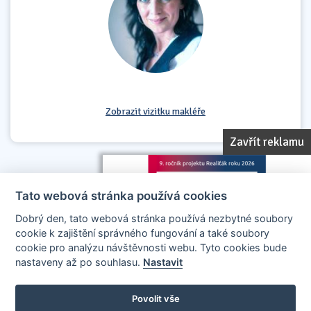
Zobrazit vizitku makléře
Zavřít reklamu
Tato webová stránka používá cookies
Dobrý den, tato webová stránka používá nezbytné soubory
cookie k zajištění správného fungování a také soubory
cookie pro analýzu návštěvnosti webu. Tyto cookies bude
nastaveny až po souhlasu.
Nastavit
AllCzech Promotion & Realiťák roku — Partnerský projekt
realitakroku.cz
—
Stránky vytvořeny v iD-SIGN
Povolit vše
Provozovatelem tohoto serveru je společnost AllCzech Promotion, s.r.o.,