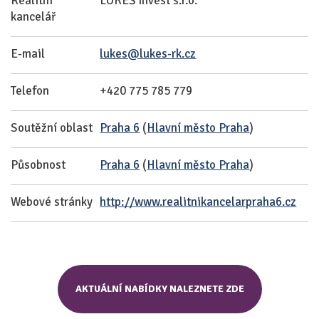
Realitní
LUKEŠ Invest s.r.o.
kancelář
E-mail
lukes@lukes-rk.cz
Telefon
+420 775 785 779
Soutěžní oblast
Praha 6
(
Hlavní město Praha
)
Působnost
Praha 6
(
Hlavní město Praha
)
Webové stránky
http://www.realitnikancelarpraha6.cz
AKTUÁLNÍ NABÍDKY NALEZNETE ZDE