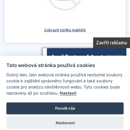
Zobrazit vizitku makléře
Zavřít reklamu
Tato webová stránka používá cookies
Dobrý den, tato webová stránka používá nezbytné soubory
cookie k zajištění správného fungování a také soubory
cookie pro analýzu návštěvnosti webu. Tyto cookies bude
nastaveny až po souhlasu.
Nastavit
AllCzech Promotion & Realiťák roku — Partnerský projekt
realitakroku.cz
—
Stránky vytvořeny v iD-SIGN
Povolit vše
Provozovatelem tohoto serveru je společnost AllCzech Promotion, s.r.o.,
se sídlem Na Folimance 2155/15, 120 00, Praha 2 – Vinohrady, IČO:
08208107, zapsaná v obchodním rejstříku vedeném Městským soudem v
Nastavení
Praze, oddíl C, vložka 314803.