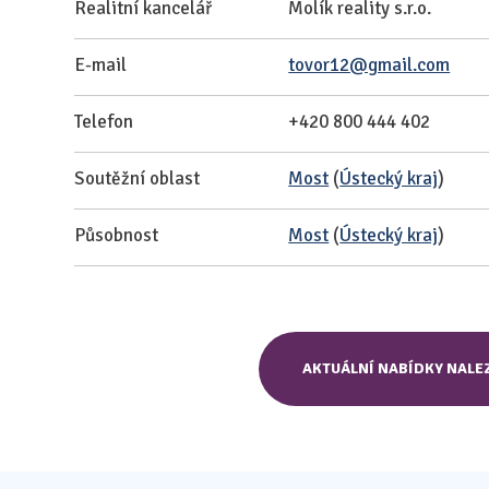
Realitní kancelář
Molík reality s.r.o.
E-mail
tovor12@gmail.com
Telefon
+420 800 444 402
Soutěžní oblast
Most
(
Ústecký kraj
)
Působnost
Most
(
Ústecký kraj
)
AKTUÁLNÍ NABÍDKY NALE