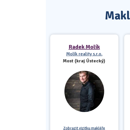
Maklé
Radek Molík
Molík reality s.r.o.
Most (kraj Ústecký)
Zobrazit vizitku makléře