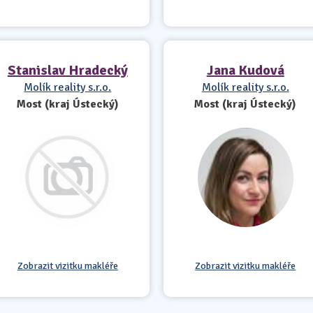
Stanislav Hradecký
Jana Kudová
Molík reality s.r.o.
Molík reality s.r.o.
Most (kraj Ústecký)
Most (kraj Ústecký)
Zobrazit vizitku makléře
Zobrazit vizitku makléře