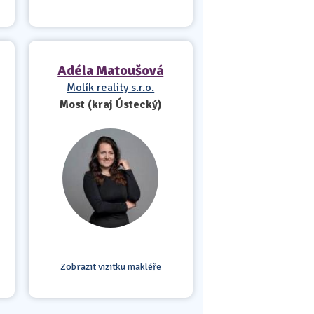
Adéla Matoušová
Molík reality s.r.o.
Most (kraj Ústecký)
Zobrazit vizitku makléře