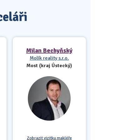
celáři
Milan Bechyňský
Molík reality s.r.o.
Most (kraj Ústecký)
Zobrazit vizitku makléře