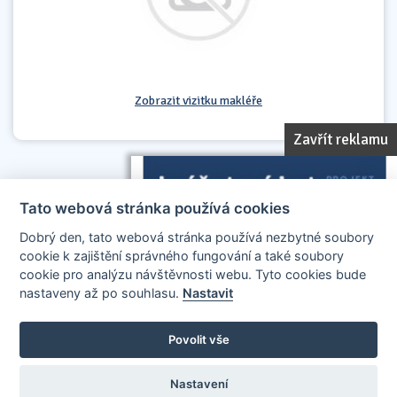
Zobrazit vizitku makléře
Zavřít reklamu
Tato webová stránka používá cookies
Dobrý den, tato webová stránka používá nezbytné soubory
cookie k zajištění správného fungování a také soubory
cookie pro analýzu návštěvnosti webu. Tyto cookies bude
nastaveny až po souhlasu.
Nastavit
AllCzech Promotion & Realiťák roku — Partnerský projekt
realitakroku.cz
—
Stránky vytvořeny v iD-SIGN
Povolit vše
Provozovatelem tohoto serveru je společnost AllCzech Promotion, s.r.o.,
se sídlem Na Folimance 2155/15, 120 00, Praha 2 – Vinohrady, IČO:
08208107, zapsaná v obchodním rejstříku vedeném Městským soudem v
Nastavení
Praze, oddíl C, vložka 314803.