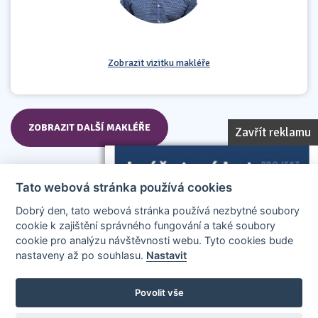
Zobrazit vizitku makléře
ZOBRAZIT DALŠÍ MAKLÉŘE
Zavřít reklamu
Tato webová stránka používá cookies
Dobrý den, tato webová stránka používá nezbytné soubory
cookie k zajištění správného fungování a také soubory
cookie pro analýzu návštěvnosti webu. Tyto cookies bude
nastaveny až po souhlasu.
Nastavit
AllCzech Promotion & Realiťák roku — Partnerský projekt
realitakroku.cz
—
Stránky vytvořeny v iD-SIGN
Povolit vše
Provozovatelem tohoto serveru je společnost AllCzech Promotion, s.r.o.,
se sídlem Na Folimance 2155/15, 120 00, Praha 2 – Vinohrady, IČO: