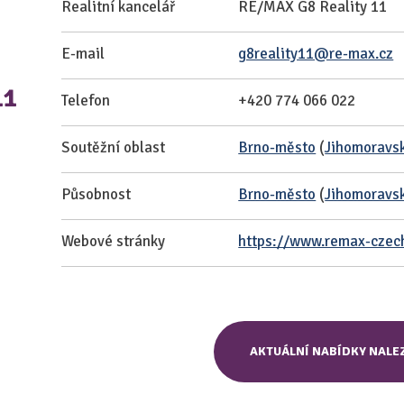
Realitní kancelář
RE/MAX G8 Reality 11
E-mail
g8reality11@re-max.cz
11
Telefon
+420 774 066 022
Soutěžní oblast
Brno-město
(
Jihomoravsk
Působnost
Brno-město
(
Jihomoravsk
Webové stránky
https://www.remax-czech.
AKTUÁLNÍ NABÍDKY NALE