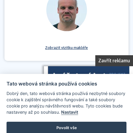
Zobrazit vizitku makléře
Zavřít reklamu
Tato webová stránka používá cookies
Dobrý den, tato webová stránka používá nezbytné soubory
cookie k zajištění správného fungování a také soubory
cookie pro analýzu návštěvnosti webu. Tyto cookies bude
nastaveny až po souhlasu.
Nastavit
AllCzech Promotion & Realiťák roku — Partnerský projekt
realitakroku.cz
—
Stránky vytvořeny v iD-SIGN
Povolit vše
Provozovatelem tohoto serveru je společnost AllCzech Promotion, s.r.o.,