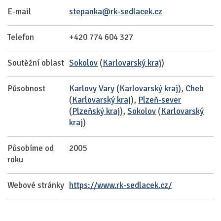
E-mail
stepanka@rk-sedlacek.cz
Telefon
+420 774 604 327
Soutěžní oblast
Sokolov
(
Karlovarský kraj
)
Působnost
Karlovy Vary
(
Karlovarský kraj
),
Cheb
(
Karlovarský kraj
),
Plzeň-sever
(
Plzeňský kraj
),
Sokolov
(
Karlovarský
kraj
)
Působíme od
2005
roku
Webové stránky
https://www.rk-sedlacek.cz/