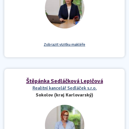
Zobrazit vizitku makléře
Štěpánka Sedláčková Lepičová
Realitní kancelář Sedláček s.r.o.
Sokolov (kraj Karlovarský)