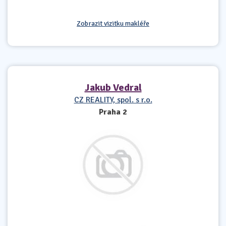
Zobrazit vizitku makléře
Jakub Vedral
CZ REALITY, spol. s r.o.
Praha 2