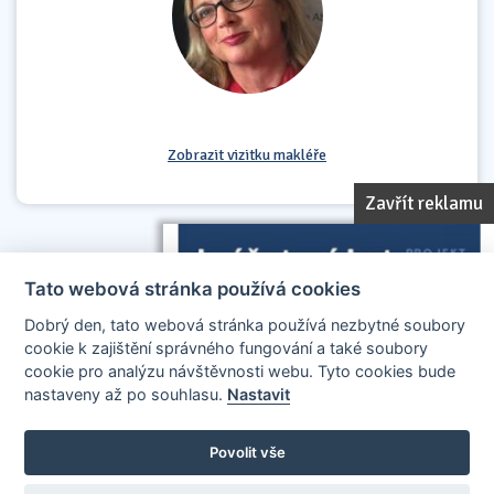
Zobrazit vizitku makléře
Zavřít reklamu
Tato webová stránka používá cookies
Dobrý den, tato webová stránka používá nezbytné soubory
cookie k zajištění správného fungování a také soubory
cookie pro analýzu návštěvnosti webu. Tyto cookies bude
nastaveny až po souhlasu.
Nastavit
AllCzech Promotion & Realiťák roku — Partnerský projekt
realitakroku.cz
—
Stránky vytvořeny v iD-SIGN
Povolit vše
Provozovatelem tohoto serveru je společnost AllCzech Promotion, s.r.o.,
se sídlem Na Folimance 2155/15, 120 00, Praha 2 – Vinohrady, IČO: