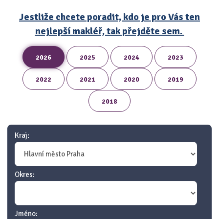
Jestliže chcete poradit, kdo je pro Vás ten
nejlepší makléř, tak přejděte sem.
2026
2025
2024
2023
2022
2021
2020
2019
2018
Kraj:
Okres:
Jméno: