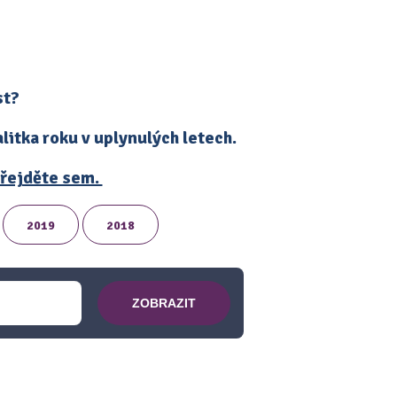
st?
itka roku v uplynulých letech.
 přejděte sem.
2019
2018
ZOBRAZIT