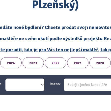
Plzeňský)
edáte nové bydlení? Chcete prodat svoji nemovito
 makléře ve svém okolí podle výsledků projektu Real
te poradit, kdo je pro Vás ten nejlepší makléř, tak
2024
2023
2022
2021
2020
s:
Jméno: