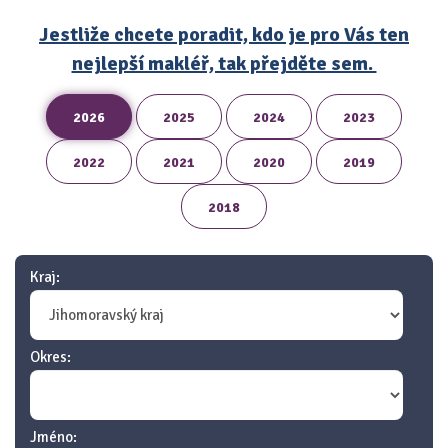
Jestliže chcete poradit, kdo je pro Vás ten
nejlepší makléř, tak přejděte sem.
2026
2025
2024
2023
2022
2021
2020
2019
2018
Kraj:
Okres:
Jméno: