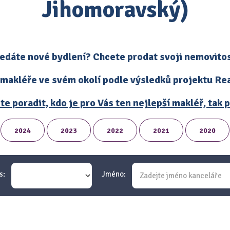
Jihomoravský)
edáte nové bydlení? Chcete prodat svoji nemovito
 makléře ve svém okolí podle výsledků projektu Real
te poradit, kdo je pro Vás ten nejlepší makléř, tak
2024
2023
2022
2021
2020
s:
Jméno: