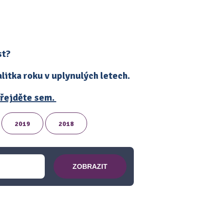
st?
itka roku v uplynulých letech.
 přejděte sem.
2019
2018
ZOBRAZIT