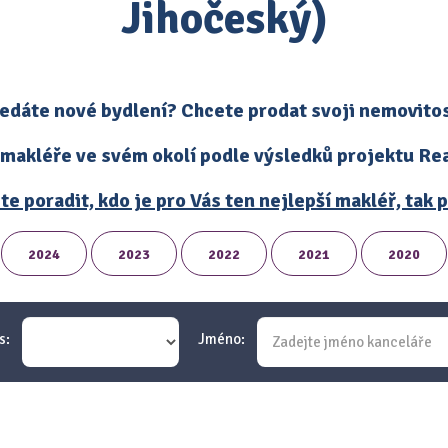
Jihočeský)
edáte nové bydlení? Chcete prodat svoji nemovito
 makléře ve svém okolí podle výsledků projektu Real
te poradit, kdo je pro Vás ten nejlepší makléř, tak
2024
2023
2022
2021
2020
s:
Jméno: