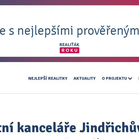
NEJLEPŠÍ REALITKY
AKTUALITY
O PROJEKTU
itní kanceláře Jindřichů