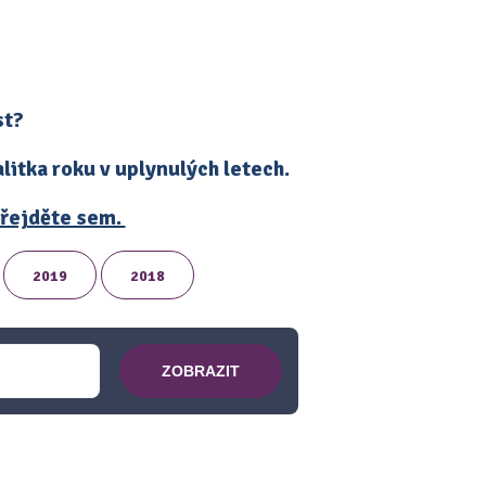
st?
itka roku v uplynulých letech.
 přejděte sem.
2019
2018
ZOBRAZIT