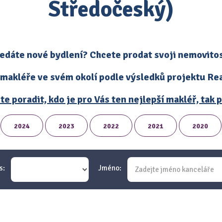
Středočeský)
edáte nové bydlení? Chcete prodat svoji nemovito
 makléře ve svém okolí podle výsledků projektu Real
te poradit, kdo je pro Vás ten nejlepší makléř, tak
2024
2023
2022
2021
2020
s:
Jméno: