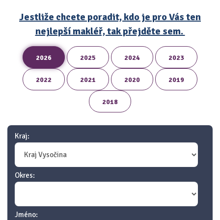
Jestliže chcete poradit, kdo je pro Vás ten
nejlepší makléř, tak přejděte sem.
2026
2025
2024
2023
2022
2021
2020
2019
2018
Kraj:
Okres:
Jméno: