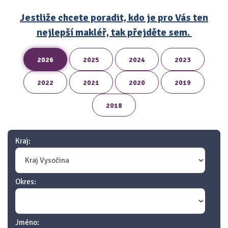
Jestliže chcete poradit, kdo je pro Vás ten
nejlepší makléř, tak přejděte sem.
2026
2025
2024
2023
2022
2021
2020
2019
2018
Kraj:
Okres:
Jméno: