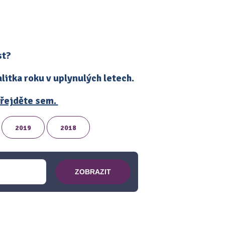
st?
itka roku v uplynulých letech.
 přejděte sem.
2019
2018
ZOBRAZIT