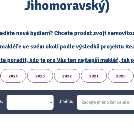
Jihomoravský)
edáte nové bydlení? Chcete prodat svoji nemovito
 makléře ve svém okolí podle výsledků projektu Real
te poradit, kdo je pro Vás ten nejlepší makléř, tak
2024
2023
2022
2021
2020
s:
Jméno: