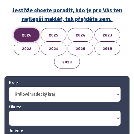
Jestliže chcete poradit, kdo je pro Vás ten
nejlepší makléř, tak přejděte sem.
2026
2025
2024
2023
2022
2021
2020
2019
2018
Kraj:
Okres:
Jméno: