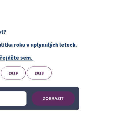
st?
itka roku v uplynulých letech.
 přejděte sem.
2019
2018
ZOBRAZIT