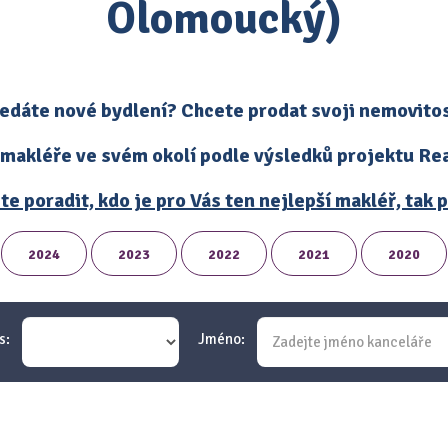
Olomoucký)
edáte nové bydlení? Chcete prodat svoji nemovito
 makléře ve svém okolí podle výsledků projektu Real
te poradit, kdo je pro Vás ten nejlepší makléř, tak
2024
2023
2022
2021
2020
s:
Jméno: