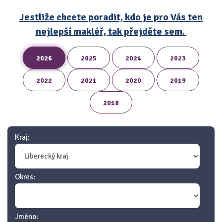
Jestliže chcete poradit, kdo je pro Vás ten
nejlepší makléř, tak přejděte sem.
2026
2025
2024
2023
2022
2021
2020
2019
2018
Kraj:
Okres:
Jméno: